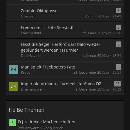
Zombie-Oktopusse
3
Dracula
26. Juni 2016 um 21:41
Freebooter´s Fate Seestadt
9
Warenschild
15. März 2016 um 22:10
Hisst die Segel! Herford darf bald wieder
5
geplündert werden ! [Turnier]
DodoRevolte
1. Januar 2016 um 18:21
Man spielt Freebooters Fate
8
Kraps
31. Dezember 2015 um 15:51
Imperiale Armada - "Armeelisten" von DZ
23
Drachenzorn
9. Dezember 2015 um 18:29
Heiße Themen
D.J.'s dunkle Machenschaften
299 Antworten, Vor 8 Jahren