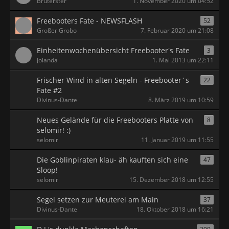
Bruterster
1. November 2020 um 04:52
Freebooters Fate - NEWSFLASH
52
Großer Grobo
7. Februar 2020 um 21:08
Einheitenwochenübersicht Freebooter's Fate
3
Jolanda
1. Mai 2013 um 22:11
Frischer Wind in alten Segeln - Freebooter´s
22
Fate #2
Divinus-Dante
8. März 2019 um 10:59
Neues Gelände für die Freebooters Platte von
8
selomir! :)
selomir
11. Januar 2019 um 11:55
Die Goblinpiraten klau- äh kauften sich eine
47
Sloop!
selomir
15. Dezember 2018 um 12:55
Segel setzen zur Meuterei am Main
37
Divinus-Dante
18. Oktober 2018 um 16:21