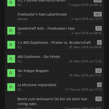
D.J.'s dunkle Machenschaften
299
D.J.
7. August 2018 um 09:12
Freebooter's Fate Laberthread
363
Jolanda
3. April 2018 um 13:17
Spielertreff Köln - Freebooters Fate
17
D.J.
3. April 2018 um 08:42
2 x 400 Dupblonen - Piraten vs. Bruderschaft
6
D.J.
26. März 2018 um 09:46
400 Dublonen - Die Fehde
D.J.
24. März 2018 um 16:32
3er-Köppe kloppen
12
D.J.
18. März 2018 um 11:51
La Missione impossibile
4
D.J.
17. Februar 2018 um 17:10
Bereit zum Anheuern! Da bin ich doch hier
17
richtig oder..
Fantaflinte
7. Dezember 2016 um 15:31