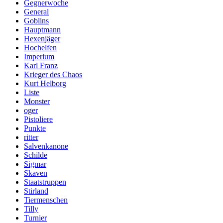
Gegnerwoche
General
Goblins
Hauptmann
Hexenjäger
Hochelfen
Imperium
Karl Franz
Krieger des Chaos
Kurt Helborg
Liste
Monster
oger
Pistoliere
Punkte
ritter
Salvenkanone
Schilde
Sigmar
Skaven
Staatstruppen
Stirland
Tiermenschen
Tilly
Turnier