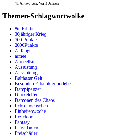
41 Antworten, Vor 3 Jahren
Themen-Schlagwortwolke
8te Edition
30jähriger Krieg
500 Punkte
2000Punkte
Anfänger
armee
Armeeliste
Ausrüstung
Ausstattung
Balthasar Gelt
Besondere Charaktermodelle
Dampfpanzer
Dunkelelfen
Dämonen des Chaos
Echsenmenschen
Einheitenwoche
Erzlektor
Fantasy
Flagellanten
Freischärler