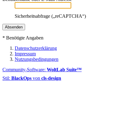
Sicherheitsabfrage („reCAPTCHA“)
*
Benötigte Angaben
Datenschutzerklärung
Impressum
Nutzungsbedingungen
Community-Software:
WoltLab Suite™
Stil:
BlackOps
von
cls-design