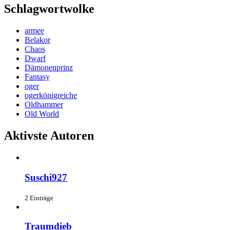
Schlagwortwolke
armee
Belakor
Chaos
Dwarf
Dämonenprinz
Fantasy
oger
ogerkönigreiche
Oldhammer
Old World
Aktivste Autoren
Suschi927
2 Einträge
Traumdieb