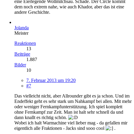
eine Eierlegende Wollmilchsau. Schade. Der Circle kommt
dem noch extrem nahe, wie auch Khador, aber das ist eine
andere Geschichte.
Jolanda
Meister
Reaktionen
13
Beiträge
1.887
Bilder
10
7. Februar 2013 um 19:20
#7
Das vielleicht nicht, aber Allrounder gibt es ja schon. Und im
Endeffekt geht es sehr stark um Nahkampf bei allen. Mit mehr
oder weniger Fernkampfunterstützung. Ich spiel komplett
ohne Fernkampf zur Zeit. Man ist halt sehr schnell da und
dann knallt es richtig schön.
Wobei ich halt Warmachine viel lieber mag - da gefallen mir
eigentlich alle Fraktionen - Jacks sind sooo cool
.