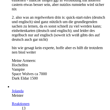
einheiten - manche mögen ggf in verbindung mit anderen
castern etwas besser sein, aber nutzlos rumstehn wird sicher
nix
2. also was an regelwerken drin is: quick-start-rules (deutsch
und englisch) sind ganz nützlich um die grundlegenden
sachen zu lernen, da es sonst schnell zu viel werden kann;
einheitenkarten (deutsch und englisch); und leider des
regelbuch nur auf englisch (soweit ich weiß gibts des auf
deutsch auch gar nicht)
bin wie gesagt kein experte, hoffe aber es hilft dir trotzdem
nen bissl weiter
Meine Armeen:
Hochelfen
Vampire
Space Wolves ca 7000
Dark Eldar 1500
Jolanda
Meister
Reaktionen
13