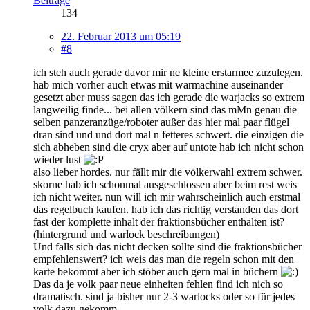
Beiträge
134
22. Februar 2013 um 05:19
#8
ich steh auch gerade davor mir ne kleine erstarmee zuzulegen.
hab mich vorher auch etwas mit warmachine auseinander
gesetzt aber muss sagen das ich gerade die warjacks so extrem
langweilig finde... bei allen völkern sind das mMn genau die
selben panzeranzüge/roboter außer das hier mal paar flügel
dran sind und und dort mal n fetteres schwert. die einzigen die
sich abheben sind die cryx aber auf untote hab ich nicht schon
wieder lust
also lieber hordes. nur fällt mir die völkerwahl extrem schwer.
skorne hab ich schonmal ausgeschlossen aber beim rest weis
ich nicht weiter. nun will ich mir wahrscheinlich auch erstmal
das regelbuch kaufen. hab ich das richtig verstanden das dort
fast der komplette inhalt der fraktionsbücher enthalten ist?
(hintergrund und warlock beschreibungen)
Und falls sich das nicht decken sollte sind die fraktionsbücher
empfehlenswert? ich weis das man die regeln schon mit den
karte bekommt aber ich stöber auch gern mal in büchern
Das da je volk paar neue einheiten fehlen find ich nich so
dramatisch. sind ja bisher nur 2-3 warlocks oder so für jedes
volk dazu gekomm.