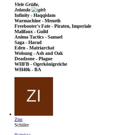
Viele Grüße,
Jolanda
Infinity - Haqqislam
Warmachine - Menoth
Freebooter's Fate - Piraten, Imperiale
Malifaux - Guild
Anima Tactics - Samael
Saga - Harad
Eden - Matriarchat
Wolsung - Ash and Oak
Deadzone - Plague
WHFB - Ogerkönigreiche
WH40k - BA
Zim
Schüler