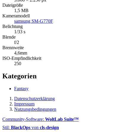
Dateigröße
1,5 MB
Kameramodell
samsung SM-G770F
Belichtung
1/33 s
Blende
f/2
Brennweite
4,6mm
ISO-Empfindlichkeit
250
Kategorien
Fantasy
Datenschutzerklärung
Impressum
Nutzungsbedingungen
Community-Software:
WoltLab Suite™
Stil:
BlackOps
von
cls-design