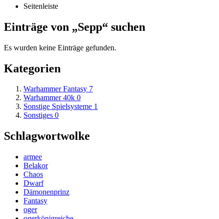
Seitenleiste
Einträge von „Sepp“ suchen
Es wurden keine Einträge gefunden.
Kategorien
Warhammer Fantasy
7
Warhammer 40k
0
Sonstige Spielsysteme
1
Sonstiges
0
Schlagwortwolke
armee
Belakor
Chaos
Dwarf
Dämonenprinz
Fantasy
oger
ogerkönigreiche