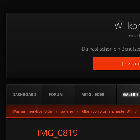
Willko
Um sch
Du hast schon ein Benutzer
Jetzt a
DASHBOARD
FORUM
MITGLIEDER
GALERIE
Warhammer-Board.de
Galerie
Alben von Sigmarpriester 81
IMG_0819