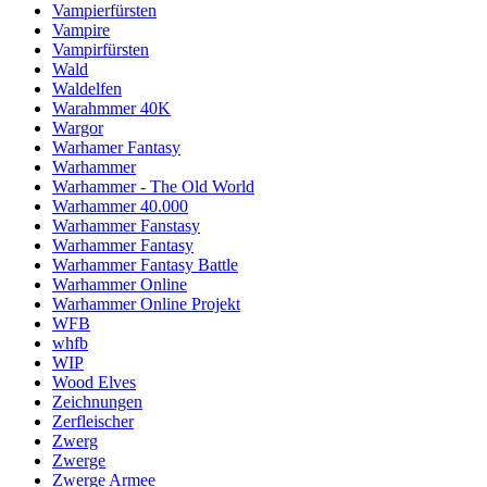
Vampierfürsten
Vampire
Vampirfürsten
Wald
Waldelfen
Warahmmer 40K
Wargor
Warhamer Fantasy
Warhammer
Warhammer - The Old World
Warhammer 40.000
Warhammer Fanstasy
Warhammer Fantasy
Warhammer Fantasy Battle
Warhammer Online
Warhammer Online Projekt
WFB
whfb
WIP
Wood Elves
Zeichnungen
Zerfleischer
Zwerg
Zwerge
Zwerge Armee