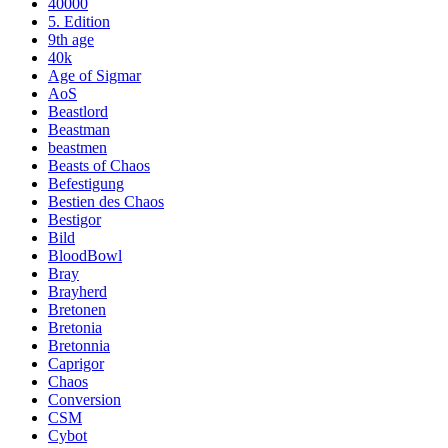
40000
5. Edition
9th age
40k
Age of Sigmar
AoS
Beastlord
Beastman
beastmen
Beasts of Chaos
Befestigung
Bestien des Chaos
Bestigor
Bild
BloodBowl
Bray
Brayherd
Bretonen
Bretonia
Bretonnia
Caprigor
Chaos
Conversion
CSM
Cybot