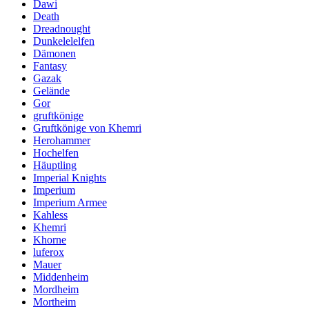
Dawi
Death
Dreadnought
Dunkelelelfen
Dämonen
Fantasy
Gazak
Gelände
Gor
gruftkönige
Gruftkönige von Khemri
Herohammer
Hochelfen
Häuptling
Imperial Knights
Imperium
Imperium Armee
Kahless
Khemri
Khorne
luferox
Mauer
Middenheim
Mordheim
Mortheim