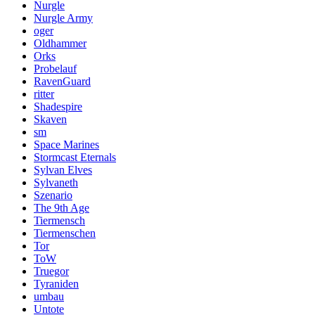
Nurgle
Nurgle Army
oger
Oldhammer
Orks
Probelauf
RavenGuard
ritter
Shadespire
Skaven
sm
Space Marines
Stormcast Eternals
Sylvan Elves
Sylvaneth
Szenario
The 9th Age
Tiermensch
Tiermenschen
Tor
ToW
Truegor
Tyraniden
umbau
Untote