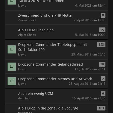
Tactica 2019 - Wir Kommen
Ljevid
4. Mai 2023 um 12:44
Zweischneid und die PHR Flotte
8
Zweischneid
2. April 2019 um 11:00
Alp's UCM Pinseleien
15
Alp of Chaos
5. Mai 2018 um 10:00
Dropzone Commander Tabletopspiel mit
153
Suchtfaktor 100
Ljevid
23. März 2018 um 05:16
Dropzone Commander Geländethread
20
Ljevid
11. Juli 2017 um 20:11
Dropzone Commander Memes und Artwork
2
Ljevid
23. August 2016 um 21:15
Auch ein wenig UCM
6
ds-minor
16. April 2016 um 21:46
Alp's Drop in die Zone , die Scourge
103