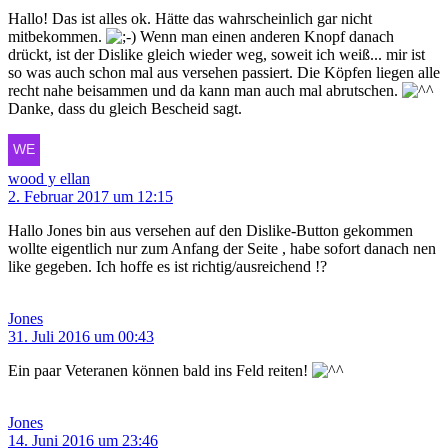
Hallo! Das ist alles ok. Hätte das wahrscheinlich gar nicht
mitbekommen.
Wenn man einen anderen Knopf danach
drückt, ist der Dislike gleich wieder weg, soweit ich weiß... mir ist
so was auch schon mal aus versehen passiert. Die Köpfen liegen alle
recht nahe beisammen und da kann man auch mal abrutschen.
Danke, dass du gleich Bescheid sagt.
wood y ellan
2. Februar 2017 um 12:15
Hallo Jones bin aus versehen auf den Dislike-Button gekommen
wollte eigentlich nur zum Anfang der Seite , habe sofort danach nen
like gegeben. Ich hoffe es ist richtig/ausreichend !?
Jones
31. Juli 2016 um 00:43
Ein paar Veteranen können bald ins Feld reiten!
Jones
14. Juni 2016 um 23:46