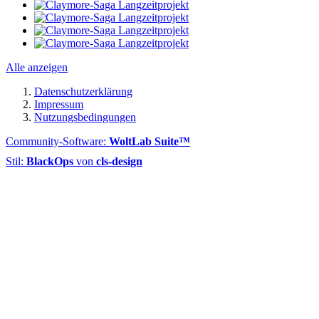
Alle anzeigen
Datenschutzerklärung
Impressum
Nutzungsbedingungen
Community-Software:
WoltLab Suite™
Stil:
BlackOps
von
cls-design