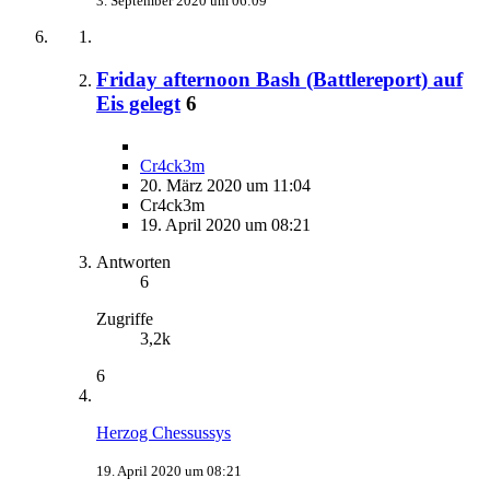
3. September 2020 um 06:09
Friday afternoon Bash (Battlereport) auf
Eis gelegt
6
Cr4ck3m
20. März 2020 um 11:04
Cr4ck3m
19. April 2020 um 08:21
Antworten
6
Zugriffe
3,2k
6
Herzog Chessussys
19. April 2020 um 08:21