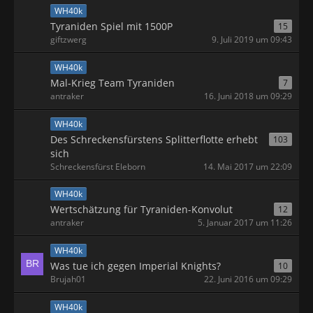
WH40k
Tyraniden Spiel mit 1500P
15
giftzwerg
9. Juli 2019 um 09:43
WH40k
Mal-Krieg Team Tyraniden
7
antraker
16. Juni 2018 um 09:29
WH40k
Des Schreckensfürstens Splitterflotte erhebt
103
sich
Schreckensfürst Eleborn
14. Mai 2017 um 22:09
WH40k
Wertschätzung für Tyraniden-Konvolut
12
antraker
5. Januar 2017 um 11:26
WH40k
Was tue ich gegen Imperial Knights?
10
Brujah01
22. Juni 2016 um 09:29
WH40k