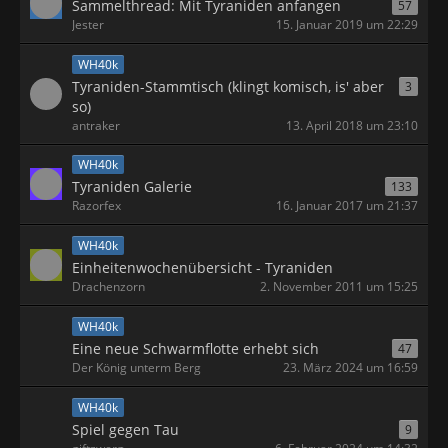
Sammelthread: Mit Tyraniden anfangen
57
Jester
15. Januar 2019 um 22:29
WH40k
Tyraniden-Stammtisch (klingt komisch, is' aber
3
so)
antraker
13. April 2018 um 23:10
WH40k
Tyraniden Galerie
133
Razorfex
16. Januar 2017 um 21:37
WH40k
Einheitenwochenübersicht - Tyraniden
Drachenzorn
2. November 2011 um 15:25
WH40k
Eine neue Schwarmflotte erhebt sich
47
Der König unterm Berg
23. März 2024 um 16:59
WH40k
Spiel gegen Tau
9