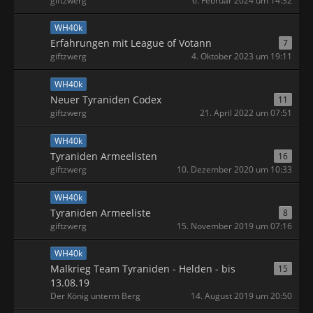
giftzwerg
6. Februar 2024 um 14:32
WH40k
Erfahrungen mit League of Votann
7
giftzwerg
4. Oktober 2023 um 19:11
WH40k
Neuer Tyraniden Codex
11
giftzwerg
21. April 2022 um 07:51
WH40k
Tyraniden Armeelisten
16
giftzwerg
10. Dezember 2020 um 10:33
WH40k
Tyraniden Armeeliste
8
giftzwerg
15. November 2019 um 07:16
WH40k
Malkrieg Team Tyraniden - Helden - bis
15
13.08.19
Der König unterm Berg
14. August 2019 um 20:50