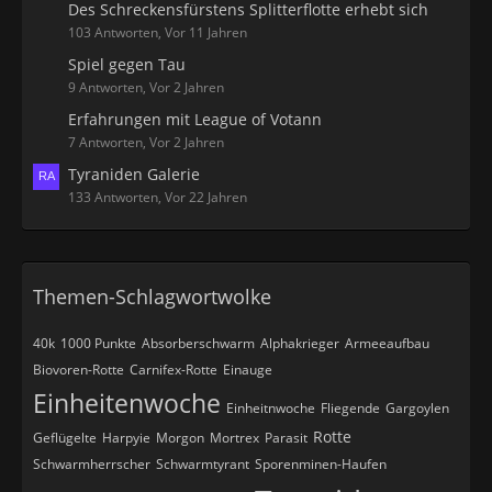
Des Schreckensfürstens Splitterflotte erhebt sich
103 Antworten, Vor 11 Jahren
Spiel gegen Tau
9 Antworten, Vor 2 Jahren
Erfahrungen mit League of Votann
7 Antworten, Vor 2 Jahren
Tyraniden Galerie
133 Antworten, Vor 22 Jahren
Themen-Schlagwortwolke
40k
1000 Punkte
Absorberschwarm
Alphakrieger
Armeeaufbau
Biovoren-Rotte
Carnifex-Rotte
Einauge
Einheitenwoche
Einheitnwoche
Fliegende
Gargoylen
Rotte
Geflügelte
Harpyie
Morgon
Mortrex
Parasit
Schwarmherrscher
Schwarmtyrant
Sporenminen-Haufen