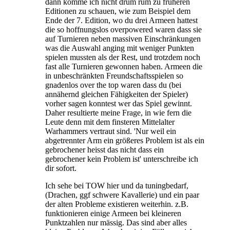
dann komme ich nicht drum rum zu früheren
Editionen zu schauen, wie zum Beispiel dem
Ende der 7. Edition, wo du drei Armeen hattest
die so hoffnungslos overpowered waren dass sie
auf Turnieren neben massiven Einschränkungen
was die Auswahl anging mit weniger Punkten
spielen mussten als der Rest, und trotzdem noch
fast alle Turnieren gewonnen haben. Armeen die
in unbeschränkten Freundschaftsspielen so
gnadenlos over the top waren dass du (bei
annähernd gleichen Fähigkeiten der Spieler)
vorher sagen konntest wer das Spiel gewinnt.
Daher resultierte meine Frage, in wie fern die
Leute denn mit dem finsteren Mittelalter
Warhammers vertraut sind. 'Nur weil ein
abgetrennter Arm ein größeres Problem ist als ein
gebrochener heisst das nicht dass ein
gebrochener kein Problem ist' unterschreibe ich
dir sofort.
Ich sehe bei TOW hier und da tuningbedarf,
(Drachen, ggf schwere Kavallerie) und ein paar
der alten Probleme existieren weiterhin. z.B.
funktionieren einige Armeen bei kleineren
Punktzahlen nur mässig. Das sind aber alles