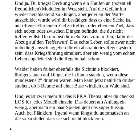
Und ja. Du kriegst Deckung wenn ein Haufen an (potentiell
freundlichen) Modellen im Weg steht. Auf die Gefahr hin
wieder herablassend zu klingen, aber jeder an der Waffe
ausgebildet wurde wird dir bestätigen dass es eine Sache ist,
auf offener Flur einen Ziel zu treffen, oder eben ein Ziel, dass
sich neben oder zwischen Dingen befindet, die du nicht
treffen willst. Du nimmst dir mehr Zeit zum treffen, dafür der
Abzug auf den Trefferwurf. Das echte Leben sollte zwar nicht
unbedingt ausschlaggeben für ein abstrahiertes Regelsystem
sein, dass Kriegsführung simuliert, aber ein wenig vom echten
Leben abgeleitet sind die Regeln halt schon.
Wälder haben früher ebenfalls die Sichtlinie blockiert,
übrigens auch auf Dinge, die in ihnen standen, wenn diese
mindestens 2" drinnen waren. Man kann jetzt natürlich drüber
streiten, ob 3 Bäume auf einer Base wirklich ein Wald sind.
Und, es ist zwar mehr für das KFKA Thema, aber du checkst
LOS für jedes Modell einzeln. Das dauert am Anfang ein
wenig, aber nach ein paar Spielen geht das super flüssig.
Auch bei Plänklern. Irgend wann fängst du automatisch an
die so zu stellen dass sie sich nicht blockieren.