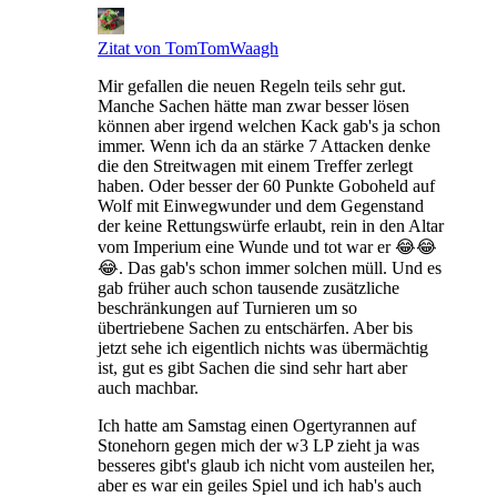
Zitat von TomTomWaagh
Mir gefallen die neuen Regeln teils sehr gut.
Manche Sachen hätte man zwar besser lösen
können aber irgend welchen Kack gab's ja schon
immer. Wenn ich da an stärke 7 Attacken denke
die den Streitwagen mit einem Treffer zerlegt
haben. Oder besser der 60 Punkte Goboheld auf
Wolf mit Einwegwunder und dem Gegenstand
der keine Rettungswürfe erlaubt, rein in den Altar
vom Imperium eine Wunde und tot war er 😂😂
😂. Das gab's schon immer solchen müll. Und es
gab früher auch schon tausende zusätzliche
beschränkungen auf Turnieren um so
übertriebene Sachen zu entschärfen. Aber bis
jetzt sehe ich eigentlich nichts was übermächtig
ist, gut es gibt Sachen die sind sehr hart aber
auch machbar.
Ich hatte am Samstag einen Ogertyrannen auf
Stonehorn gegen mich der w3 LP zieht ja was
besseres gibt's glaub ich nicht vom austeilen her,
aber es war ein geiles Spiel und ich hab's auch