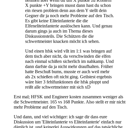
nehmen aber wenn du um X punkte zu Kontern
X punkte +Y bringen musst dann hast du schon
ein riesen problem denn aus dem Y stellt dein
Gegner dir ja noch mehr Probleme auf den Tisch.
Es gibt keine Eliteinfanterie die die
Elfeneliteinfanterie auslöschen kann. Und genau
darum gings ja auch im Thema dieses
Diskussionsteils. Die Schützen die die
schwertmeister knacken möcht ich sehen.
Und einen hfsk wird vllt im 1:1 was bringen auf
dem tisch aber nicht, da verschwinden die elfen
nach einmal schißen sicherlich im nahkamp. Und
dann darfste da ja nicht mehr draufhalten. Früher
hatte Beschuß bums, musste er auch weil mehr
als 2x schießen oft nicht ging. Geilstest ergebnis
wäre hier 3 fehlfunktionen die hfsk ploppt und
reißt alle schwertmeister mit sich xD
Erst mal; HFSK und Engineer kosten zusammen weniger als
die Schwertmeister. 165 vs 168 Punkte. Also stellt er mir nicht
mehr Probleme auf den Tisch.
Und dann, und viel wichtiger: ich sage dir dass eure
Diskussion um 'Eliteinfanterie vs Eliteinfanterie' einfach nur
dämlich ist, und keinerlei Auswirkungen auf das tatsächliche