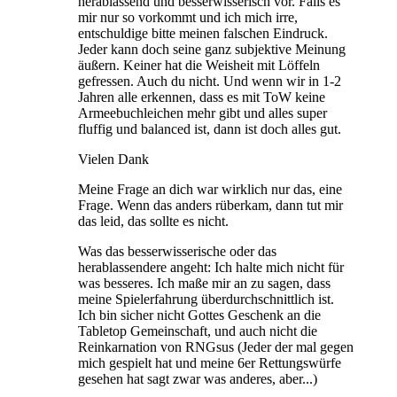
herablassend und besserwisserisch vor. Falls es
mir nur so vorkommt und ich mich irre,
entschuldige bitte meinen falschen Eindruck.
Jeder kann doch seine ganz subjektive Meinung
äußern. Keiner hat die Weisheit mit Löffeln
gefressen. Auch du nicht. Und wenn wir in 1-2
Jahren alle erkennen, dass es mit ToW keine
Armeebuchleichen mehr gibt und alles super
fluffig und balanced ist, dann ist doch alles gut.
Vielen Dank
Meine Frage an dich war wirklich nur das, eine
Frage. Wenn das anders rüberkam, dann tut mir
das leid, das sollte es nicht.
Was das besserwisserische oder das
herablassendere angeht: Ich halte mich nicht für
was besseres. Ich maße mir an zu sagen, dass
meine Spielerfahrung überdurchschnittlich ist.
Ich bin sicher nicht Gottes Geschenk an die
Tabletop Gemeinschaft, und auch nicht die
Reinkarnation von RNGsus (Jeder der mal gegen
mich gespielt hat und meine 6er Rettungswürfe
gesehen hat sagt zwar was anderes, aber...)