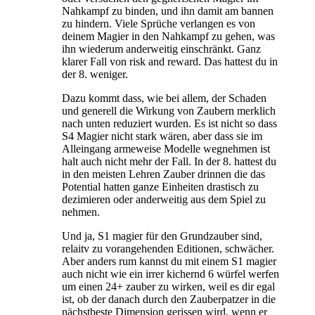
Nahkampf zu binden, und ihn damit am bannen
zu hindern. Viele Sprüche verlangen es von
deinem Magier in den Nahkampf zu gehen, was
ihn wiederum anderweitig einschränkt. Ganz
klarer Fall von risk and reward. Das hattest du in
der 8. weniger.
Dazu kommt dass, wie bei allem, der Schaden
und generell die Wirkung von Zaubern merklich
nach unten reduziert wurden. Es ist nicht so dass
S4 Magier nicht stark wären, aber dass sie im
Alleingang armeweise Modelle wegnehmen ist
halt auch nicht mehr der Fall. In der 8. hattest du
in den meisten Lehren Zauber drinnen die das
Potential hatten ganze Einheiten drastisch zu
dezimieren oder anderweitig aus dem Spiel zu
nehmen.
Und ja, S1 magier für den Grundzauber sind,
relaitv zu vorangehenden Editionen, schwächer.
Aber anders rum kannst du mit einem S1 magier
auch nicht wie ein irrer kichernd 6 würfel werfen
um einen 24+ zauber zu wirken, weil es dir egal
ist, ob der danach durch den Zauberpatzer in die
nächstbeste Dimension gerissen wird, wenn er