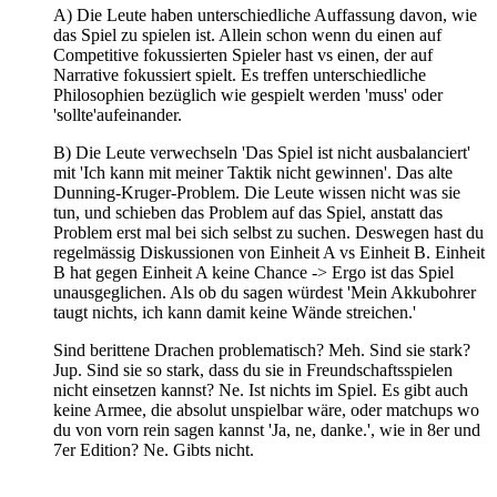
A) Die Leute haben unterschiedliche Auffassung davon, wie
das Spiel zu spielen ist. Allein schon wenn du einen auf
Competitive fokussierten Spieler hast vs einen, der auf
Narrative fokussiert spielt. Es treffen unterschiedliche
Philosophien bezüglich wie gespielt werden 'muss' oder
'sollte'aufeinander.
B) Die Leute verwechseln 'Das Spiel ist nicht ausbalanciert'
mit 'Ich kann mit meiner Taktik nicht gewinnen'. Das alte
Dunning-Kruger-Problem. Die Leute wissen nicht was sie
tun, und schieben das Problem auf das Spiel, anstatt das
Problem erst mal bei sich selbst zu suchen. Deswegen hast du
regelmässig Diskussionen von Einheit A vs Einheit B. Einheit
B hat gegen Einheit A keine Chance -> Ergo ist das Spiel
unausgeglichen. Als ob du sagen würdest 'Mein Akkubohrer
taugt nichts, ich kann damit keine Wände streichen.'
Sind berittene Drachen problematisch? Meh. Sind sie stark?
Jup. Sind sie so stark, dass du sie in Freundschaftsspielen
nicht einsetzen kannst? Ne. Ist nichts im Spiel. Es gibt auch
keine Armee, die absolut unspielbar wäre, oder matchups wo
du von vorn rein sagen kannst 'Ja, ne, danke.', wie in 8er und
7er Edition? Ne. Gibts nicht.