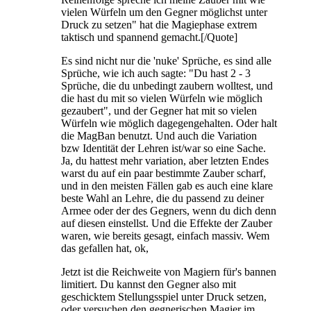
vielen Würfeln um den Gegner möglichst unter
Druck zu setzen" hat die Magiephase extrem
taktisch und spannend gemacht.[/Quote]
Es sind nicht nur die 'nuke' Sprüche, es sind alle
Sprüche, wie ich auch sagte: "Du hast 2 - 3
Sprüche, die du unbedingt zaubern wolltest, und
die hast du mit so vielen Würfeln wie möglich
gezaubert", und der Gegner hat mit so vielen
Würfeln wie möglich dagegengehalten. Oder halt
die MagBan benutzt. Und auch die Variation
bzw Identität der Lehren ist/war so eine Sache.
Ja, du hattest mehr variation, aber letzten Endes
warst du auf ein paar bestimmte Zauber scharf,
und in den meisten Fällen gab es auch eine klare
beste Wahl an Lehre, die du passend zu deiner
Armee oder der des Gegners, wenn du dich denn
auf diesen einstellst. Und die Effekte der Zauber
waren, wie bereits gesagt, einfach massiv. Wem
das gefallen hat, ok,
Jetzt ist die Reichweite von Magiern für's bannen
limitiert. Du kannst den Gegner also mit
geschicktem Stellungsspiel unter Druck setzen,
oder versuchen den gegnerischen Magier im