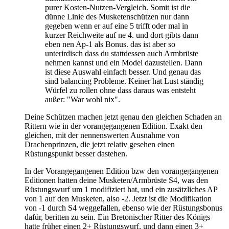
purer Kosten-Nutzen-Vergleich. Somit ist die
dünne Linie des Musketenschützen nur dann
gegeben wenn er auf eine 5 trifft oder mal in
kurzer Reichweite auf ne 4. und dort gibts dann
eben nen Ap-1 als Bonus. das ist aber so
unterirdisch dass du stattdessen auch Armbrüste
nehmen kannst und ein Model dazustellen. Dann
ist diese Auswahl einfach besser. Und genau das
sind balancing Probleme. Keiner hat Lust ständig
Würfel zu rollen ohne dass daraus was entsteht
außer: "War wohl nix".
Deine Schützen machen jetzt genau den gleichen Schaden an
Rittern wie in der vorangegangenen Edition. Exakt den
gleichen, mit der nennenswerten Ausnahme von
Drachenprinzen, die jetzt relativ gesehen einen
Rüstungspunkt besser dastehen.
In der Vorangegangenen Edition bzw den vorangegangenen
Editionen hatten deine Musketen/Armbrüste S4, was den
Rüstungswurf um 1 modifiziert hat, und ein zusätzliches AP
von 1 auf den Musketen, also -2. Jetzt ist die Modifikation
von -1 durch S4 weggefallen, ebenso wie der Rüstungsbonus
dafür, beritten zu sein. Ein Bretonischer Ritter des Königs
hatte früher einen 2+ Rüstungswurf, und dann einen 3+