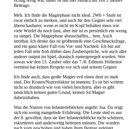
richtig fertig war, daher ist das hier einfach als Teil 2 meines
Beitrags:
Meh. Ich finde die Magiephase nicht ideal. 2W6 + Stufe ist
zwar einfach zu merken, und auch für den Gegner sehr viel
überschaubarer, wenn er nicht im Kopf behalten muss wie
viele Würfel du noch hast, aber mir ist es persönlich ein wenig
zu simpel. Die Magiephase abzuschaffen... hrm. Auch
streitbar. Ich denke das ist größtenteils eine Geschmacksfrage,
und ein ganz klarer Fall von Vor- und Nachteil. Ich bin auf
jeden Fall sehr froh drüber dass Zaubersprüche, wie auch aller
anderer output im Spiel, drastisch runtergeregelt wurden. Wer
sowas wie den 13. Zauber oder das 7./8. Editions Höllentor
vermisst hat keinen Respekt vor sich und seinem Gegner.
Ich finde auch, dass große Magier evtl einen deut zu stark
sind. Der Kosten/Nutzenfaktor ist immens. Es ist bei weitem
nicht so drastisch wie von vielen beschrien, aber es gibt
tatsächlich keinen guten Grund, keinen S4 Magier
dabeizuhaben.
Was die Nutzen von Infanterieblöcken angeht: Joa. Da zeigt
sich ein wenig mangelnde Erfahrung. Die Leute sind es aus
der 8. gewöhnt, dass sie ihre Infanterieblöcke nicht schützen,
eskortieren und anderweitig betreuen müssen. Die wurden
nach vorn geschoben und haben ihren Beitrag geleistet,