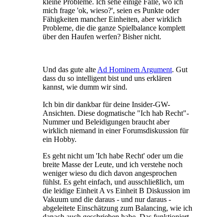
kleine Probleme. Ich sehe einige Fälle, wo ich
mich frage 'ok, wieso?', seien es Punkte oder
Fähigkeiten mancher Einheiten, aber wirklich
Probleme, die die ganze Spielbalance komplett
über den Haufen werfen? Bisher nicht.
Und das gute alte
Ad Hominem Argument
. Gut
dass du so intelligent bist und uns erklären
kannst, wie dumm wir sind.
Ich bin dir dankbar für deine Insider-GW-
Ansichten. Diese dogmatische "Ich hab Recht"-
Nummer und Beleidigungen braucht aber
wirklich niemand in einer Forumsdiskussion für
ein Hobby.
Es geht nicht um 'Ich habe Recht' oder um die
breite Masse der Leute, und ich verstehe noch
weniger wieso du dich davon angesprochen
fühlst. Es geht einfach, und ausschließlich, um
die leidige Einheit A vs Einheit B Diskussion im
Vakuum und die daraus - und nur daraus -
abgeleitete Einschätzung zum Balancing, wie ich
danach auch geschrieben habe. Das funktioniert