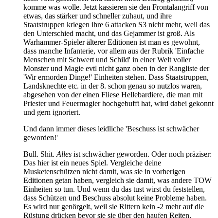
komme was wolle. Jetzt kassieren sie den Frontalangriff von
etwas, das stärker und schneller zuhaut, und ihre
Staatstruppen kriegen ihre 6 attacken S3 nicht mehr, weil das
den Unterschied macht, und das Gejammer ist groß. Als
Warhammer-Spieler älterer Editionen ist man es gewohnt,
dass manche Infanterie, vor allem aus der Rubrik 'Einfache
Menschen mit Schwert und Schild' in einer Welt voller
Monster und Magie evtl nicht ganz oben in der Rangliste der
'Wir ermorden Dinge!' Einheiten stehen. Dass Staatstruppen,
Landsknechte etc. in der 8. schon genau so nutzlos waren,
abgesehen von der einen Fliese Hellebardiere, die man mit
Priester und Feuermagier hochgebufft hat, wird dabei gekonnt
und gern ignoriert.
Und dann immer dieses leidliche 'Beschuss ist schwächer
geworden!'
Bull. Shit.
Alles
ist schwächer geworden. Oder noch präziser:
Das hier ist ein neues Spiel. Vergleiche deine
Musketenschützen nicht damit, was sie in vorherigen
Editionen getan haben, vergleich sie damit, was andere TOW
Einheiten so tun. Und wenn du das tust wirst du feststellen,
dass Schützen und Beschuss absolut keine Probleme haben.
Es wird nur genörgelt, weil sie Rittern kein -2 mehr auf die
Rüstung drücken bevor sie sie über den haufen Reiten,