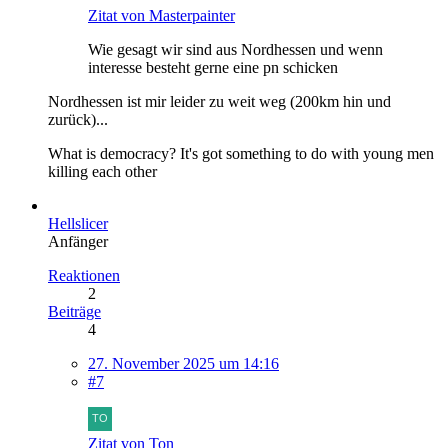
Zitat von Masterpainter
Wie gesagt wir sind aus Nordhessen und wenn
interesse besteht gerne eine pn schicken
Nordhessen ist mir leider zu weit weg (200km hin und
zurück)...
What is democracy? It's got something to do with young men
killing each other
Hellslicer
Anfänger
Reaktionen
2
Beiträge
4
27. November 2025 um 14:16
#7
Zitat von Ton