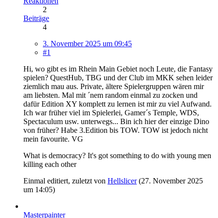
Reaktionen
2
Beiträge
4
3. November 2025 um 09:45
#1
Hi, wo gibt es im Rhein Main Gebiet noch Leute, die Fantasy
spielen? QuestHub, TBG und der Club im MKK sehen leider
ziemlich mau aus. Private, ältere Spielergruppen wären mir
am liebsten. Mal mit ´nem random einmal zu zocken und
dafür Edition XY komplett zu lernen ist mir zu viel Aufwand.
Ich war früher viel im Spielerlei, Gamer´s Temple, WDS,
Spectaculum usw. unterwegs... Bin ich hier der einzige Dino
von früher? Habe 3.Edition bis TOW. TOW ist jedoch nicht
mein favourite. VG
What is democracy? It's got something to do with young men
killing each other
Einmal editiert, zuletzt von
Hellslicer
(
27. November 2025
um 14:05
)
Masterpainter