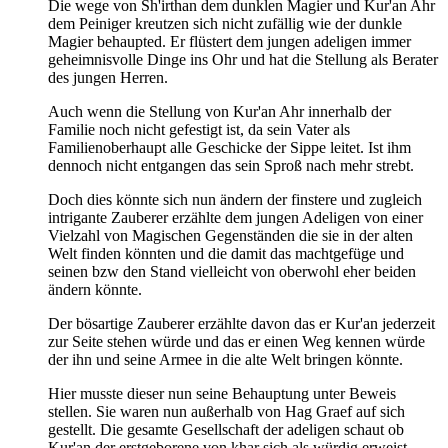
Die wege von Sh'irthan dem dunklen Magier und Kur'an Ahr
dem Peiniger kreutzen sich nicht zufällig wie der dunkle
Magier behaupted. Er flüstert dem jungen adeligen immer
geheimnisvolle Dinge ins Ohr und hat die Stellung als Berater
des jungen Herren.
Auch wenn die Stellung von Kur'an Ahr innerhalb der
Familie noch nicht gefestigt ist, da sein Vater als
Familienoberhaupt alle Geschicke der Sippe leitet. Ist ihm
dennoch nicht entgangen das sein Sproß nach mehr strebt.
Doch dies könnte sich nun ändern der finstere und zugleich
intrigante Zauberer erzählte dem jungen Adeligen von einer
Vielzahl von Magischen Gegenständen die sie in der alten
Welt finden könnten und die damit das machtgefüge und
seinen bzw den Stand vielleicht von oberwohl eher beiden
ändern könnte.
Der bösartige Zauberer erzählte davon das er Kur'an jederzeit
zur Seite stehen würde und das er einen Weg kennen würde
der ihn und seine Armee in die alte Welt bringen könnte.
Hier musste dieser nun seine Behauptung unter Beweis
stellen. Sie waren nun außerhalb von Hag Graef auf sich
gestellt. Die gesamte Gesellschaft der adeligen schaut ob
Kur'an der erstgeborene von khar sich als würdig erweist