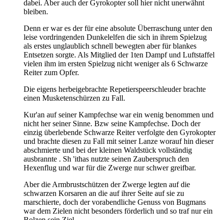
dabei. Aber auch der Gyrokopter soll hier nicht unerwähnt
bleiben.
Denn er war es der für eine absolute Überraschung unter den
leise vordringenden Dunkelelfen die sich in ihrem Spielzug
als erstes unglaublich schnell bewegten aber für blankes
Entsetzen sorgte. Als Mitglied der 1ten Dampf und Luftstaffel
vielen ihm im ersten Spielzug nicht weniger als 6 Schwarze
Reiter zum Opfer.
Die eigens herbeigebrachte Repetierspeerschleuder brachte
einen Musketenschürzen zu Fall.
Kur'an auf seiner Kampfechse war ein wenig benommen und
nicht her seiner Sinne. Bzw seine Kampfechse. Doch der
einzig überlebende Schwarze Reiter verfolgte den Gyrokopter
und brachte diesen zu Fall mit seiner Lanze worauf hin dieser
abschmierte und bei der kleinen Waldstück vollständig
ausbrannte . Sh 'ithas nutzte seinen Zauberspruch den
Hexenflug und war für die Zwerge nur schwer greifbar.
Aber die Armbrustschützen der Zwerge legten auf die
schwarzen Korsaren an die auf ihrer Seite auf sie zu
marschierte, doch der vorabendliche Genuss von Bugmans
war dem Zielen nicht besonders förderlich und so traf nur ein
Bolzen sein Ziel.