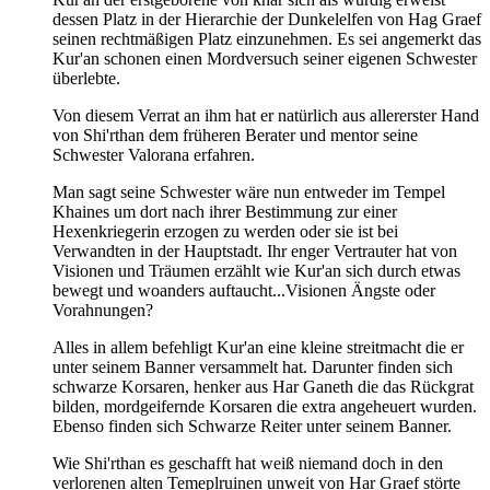
dessen Platz in der Hierarchie der Dunkelelfen von Hag Graef
seinen rechtmäßigen Platz einzunehmen. Es sei angemerkt das
Kur'an schonen einen Mordversuch seiner eigenen Schwester
überlebte.
Von diesem Verrat an ihm hat er natürlich aus allererster Hand
von Shi'rthan dem früheren Berater und mentor seine
Schwester Valorana erfahren.
Man sagt seine Schwester wäre nun entweder im Tempel
Khaines um dort nach ihrer Bestimmung zur einer
Hexenkriegerin erzogen zu werden oder sie ist bei
Verwandten in der Hauptstadt. Ihr enger Vertrauter hat von
Visionen und Träumen erzählt wie Kur'an sich durch etwas
bewegt und woanders auftaucht...Visionen Ängste oder
Vorahnungen?
Alles in allem befehligt Kur'an eine kleine streitmacht die er
unter seinem Banner versammelt hat. Darunter finden sich
schwarze Korsaren, henker aus Har Ganeth die das Rückgrat
bilden, mordgeifernde Korsaren die extra angeheuert wurden.
Ebenso finden sich Schwarze Reiter unter seinem Banner.
Wie Shi'rthan es geschafft hat weiß niemand doch in den
verlorenen alten Temeplruinen unweit von Har Graef störte