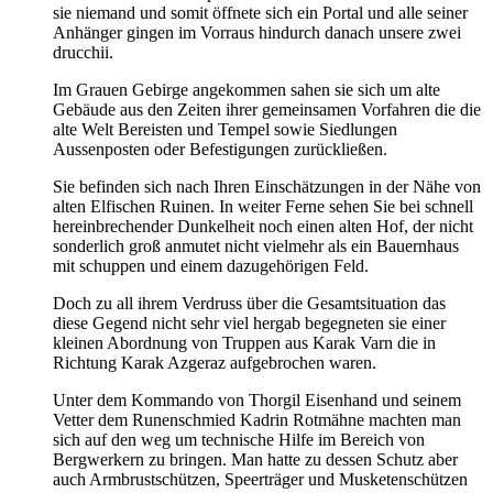
sie niemand und somit öffnete sich ein Portal und alle seiner
Anhänger gingen im Vorraus hindurch danach unsere zwei
drucchii.
Im Grauen Gebirge angekommen sahen sie sich um alte
Gebäude aus den Zeiten ihrer gemeinsamen Vorfahren die die
alte Welt Bereisten und Tempel sowie Siedlungen
Aussenposten oder Befestigungen zurückließen.
Sie befinden sich nach Ihren Einschätzungen in der Nähe von
alten Elfischen Ruinen. In weiter Ferne sehen Sie bei schnell
hereinbrechender Dunkelheit noch einen alten Hof, der nicht
sonderlich groß anmutet nicht vielmehr als ein Bauernhaus
mit schuppen und einem dazugehörigen Feld.
Doch zu all ihrem Verdruss über die Gesamtsituation das
diese Gegend nicht sehr viel hergab begegneten sie einer
kleinen Abordnung von Truppen aus Karak Varn die in
Richtung Karak Azgeraz aufgebrochen waren.
Unter dem Kommando von Thorgil Eisenhand und seinem
Vetter dem Runenschmied Kadrin Rotmähne machten man
sich auf den weg um technische Hilfe im Bereich von
Bergwerkern zu bringen. Man hatte zu dessen Schutz aber
auch Armbrustschützen, Speerträger und Musketenschützen