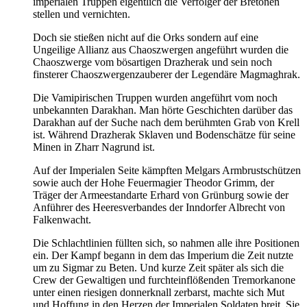
imperialen Truppen eigentlich die Verfolger der Bretonen
stellen und vernichten.
Doch sie stießen nicht auf die Orks sondern auf eine
Ungeilige Allianz aus Chaoszwergen angeführt wurden die
Chaoszwerge vom bösartigen Drazherak und sein noch
finsterer Chaoszwergenzauberer der Legendäre Magmaghrak.
Die Vamipirischen Truppen wurden angeführt vom noch
unbekannten Darakhan. Man hörte Geschichten darüber das
Darakhan auf der Suche nach dem berühmten Grab von Krell
ist. Während Drazherak Sklaven und Bodenschätze für seine
Minen in Zharr Nagrund ist.
Auf der Imperialen Seite kämpften Melgars Armbrustschützen
sowie auch der Hohe Feuermagier Theodor Grimm, der
Träger der Armeestandarte Erhard von Grünburg sowie der
Anführer des Heeresverbandes der Inndorfer Albrecht von
Falkenwacht.
Die Schlachtlinien füllten sich, so nahmen alle ihre Positionen
ein. Der Kampf begann in dem das Imperium die Zeit nutzte
um zu Sigmar zu Beten. Und kurze Zeit später als sich die
Crew der Gewaltigen und furchteinflößenden Tremorkanone
unter einen riesigen donnerknall zerbarst, machte sich Mut
und Hoffung in den Herzen der Imperialen Soldaten breit. Sie