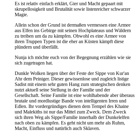
Es ist relativ einfach erklärt, Gier und Macht gepaart mit
skrupellosigkeit und Brutalität sowie listenreicher schwarzer
Magie.
Allein schon der Grund ist dermaßen vermessen eine Armee
aus Elfen ins Gebirge mit seinen Hochplateaus und Wäldern
zu treiben um da zu kämpfen. Obwohl es eine Armee von
ihren Truppen Typen ist die eher an Küsten kämpft diese
plündern und überfällt.
Nunja ich möchte euch von der Begegnung erzählen wie sie
sich zugetragen hat.
Dunkle Wolken liegen über der Feste der Sippe von Kur'an
Ahr dem Peiniger. Dieser gewissenlose und zugleich listige
Sadist mit einem sehr guten Hang zum strategischen denken
nutzt aktuell seine Stellung in der Familie und der
Gesellschaft. Seine Familie ist eine wohlhabende aber überaus
brutale und mordlustige Bande von intelligenten Irren und
Edlen. Ihr vordergründiges dienen dem Tempel des Khaine
und Malekiths ist nur das Mittel zum Zweck. Dem Zweck
sich ihren Weg als Sippe/Familie innerhalb der Dunkelelfen
nach oben zu kämpfen. Es geht nicht um mehr als Ruhm,
Macht, Einfluss und natürlich auch Sklaven.