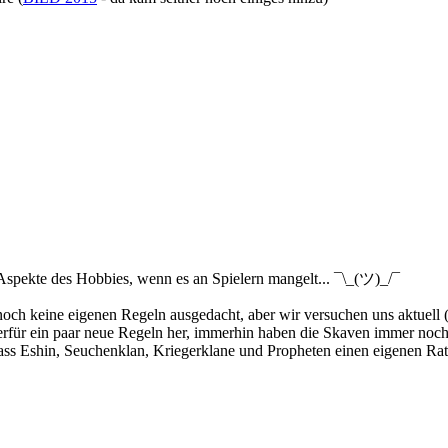
 Aspekte des Hobbies, wenn es an Spielern mangelt... ¯\_(ツ)_/¯
h keine eigenen Regeln ausgedacht, aber wir versuchen uns aktuell (wi
hierfür ein paar neue Regeln her, immerhin haben die Skaven immer noc
ass Eshin, Seuchenklan, Kriegerklane und Propheten einen eigenen Rat