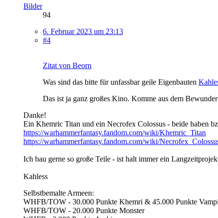
Bilder
94
6. Februar 2023 um 23:13
#4
Zitat von Beorn
Was sind das bitte für unfassbar geile Eigenbauten
Kahle
Das ist ja ganz großes Kino. Komme aus dem Bewundern
Danke!
Ein Khemric Titan und ein Necrofex Colossus - beide haben 
https://warhammerfantasy.fandom.com/wiki/Khemric_Titan
https://warhammerfantasy.fandom.com/wiki/Necrofex_Colossu
Ich bau gerne so große Teile - ist halt immer ein Langzeitprojek
Kahless
Selbstbemalte Armeen:
WHFB/TOW - 30.000 Punkte Khemri & 45.000 Punkte Vampi
WHFB/TOW - 20.000 Punkte Monster