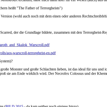
hern heißt "The Father of Terrorgheists")
lle Version (wohl auch noch mit dem einen oder anderen Rechtschreibfehl
Scarred, der die Grundlage bildete, zusammen mit den Terrorgheist-Re
aroth_and_Skalok_Warscroll.pdf
s/aos-warscroll-terrorgheist-en.pdf
 System)?
oße Monster und große Schlachten lieben, ist das ideal für uns und ic
 groß sie am Ende wirklich wird. Der Necrofex Colossus und der Khemri
re (
BILD 2015
- da kam seither noch einiges hinzu)