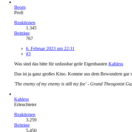
Beorn
Profi
Reaktionen
1.345
Beiträge
767
6. Februar 2023 um 22:31
#3
Was sind das bitte für unfassbar geile Eigenbauten
Kahless
Das ist ja ganz großes Kino. Komme aus dem Bewundern gar n
'The enemy of my enemy is still my foe' -
Grand Theogonist Ga
Kahless
Erleuchteter
Reaktionen
3.259
Beiträge
5.450