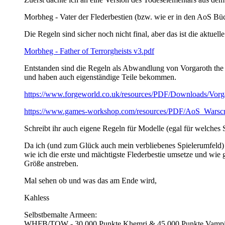
Morbheg - Vater der Flederbestien (bzw. wie er in den AoS Büc
Die Regeln sind sicher noch nicht final, aber das ist die aktue
Morbheg - Father of Terrorgheists v3.pdf
Entstanden sind die Regeln als Abwandlung von Vorgaroth the 
und haben auch eigenständige Teile bekommen.
https://www.forgeworld.co.uk/resources/PDF/Downloads/Vorg
https://www.games-workshop.com/resources/PDF/AoS_Warscroll
Schreibt ihr auch eigene Regeln für Modelle (egal für welches
Da ich (und zum Glück auch mein verbliebenes Spielerumfeld) gr
wie ich die erste und mächtigste Flederbestie umsetze und wie
Größe anstreben.
Mal sehen ob und was das am Ende wird,
Kahless
Selbstbemalte Armeen:
WHFB/TOW - 30.000 Punkte Khemri & 45.000 Punkte Vampi