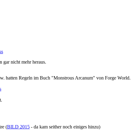
ss
 gar nicht mehr heraus.
bzw. hatten Regeln im Buch "Monstrous Arcanum" von Forge World.
s
t.
re (
BILD 2015
- da kam seither noch einiges hinzu)