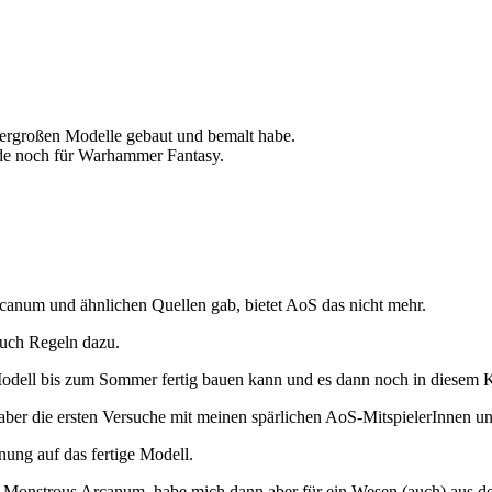
 übergroßen Modelle gebaut und bemalt habe.
ide noch für Warhammer Fantasy.
canum und ähnlichen Quellen gab, bietet AoS das nicht mehr.
auch Regeln dazu.
as Modell bis zum Sommer fertig bauen kann und es dann noch in diesem 
st, aber die ersten Versuche mit meinen spärlichen AoS-MitspielerInnen
nnung auf das fertige Modell.
m Monstrous Arcanum, habe mich dann aber für ein Wesen (auch) aus d