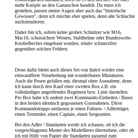
mehr Knöpfe an den Gamaschen handelt. Da muss ich
gestehen, passen meine Augen aber auch das "historische
Gewissen", denn ich möchte eher spielen, denn alte Schlachte
nachsimulieren.
Daher bin ich, sofern keine groben Schnitzer wie M16,
Mac10, schussichere Westen, Stahlhelme oder Bundeswehr-
Knobelbecher eingebaut wurden, relativ schmerzfrei
gegenüber solchen Fehlern.
Denn dafür bietet auch dieses Set von Italeri wieder eine
einwandfreie Verarbeitung mit wunderbaren Miniaturen.
Auch die Posen gefallen mir, diesmal ohne Ausnahme, denn
ich kann durch den Kauf einer zweiten Box z.B. ein
vollständiges angreifendes Regiment bzw. Linie darstellen.
Pro Box habe ich zudem zwei Kommando-Einheiten / Bases
in den beiden identisch gegossenen Gussrahmen. Diese
Kommandotrupps umfassen je einen Fahnen- / Adlerträger,
einen Trommler, einen Captain, einen Sergeanten.
Bei den Adler / Standarten werde ich schauen, ob ich die
vorgeschlagenen Muster des Modellieres übernehme, oder ob
ich mit Hilfe von Papier die Standarten passend zum