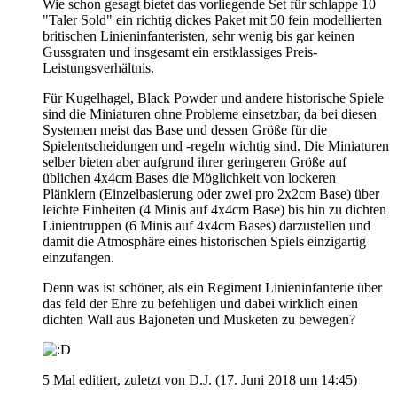
Wie schon gesagt bietet das vorliegende Set für schlappe 10
"Taler Sold" ein richtig dickes Paket mit 50 fein modellierten
britischen Linieninfanteristen, sehr wenig bis gar keinen
Gussgraten und insgesamt ein erstklassiges Preis-
Leistungsverhältnis.
Für Kugelhagel, Black Powder und andere historische Spiele
sind die Miniaturen ohne Probleme einsetzbar, da bei diesen
Systemen meist das Base und dessen Größe für die
Spielentscheidungen und -regeln wichtig sind. Die Miniaturen
selber bieten aber aufgrund ihrer geringeren Größe auf
üblichen 4x4cm Bases die Möglichkeit von lockeren
Plänklern (Einzelbasierung oder zwei pro 2x2cm Base) über
leichte Einheiten (4 Minis auf 4x4cm Base) bis hin zu dichten
Linientruppen (6 Minis auf 4x4cm Bases) darzustellen und
damit die Atmosphäre eines historischen Spiels einzigartig
einzufangen.
Denn was ist schöner, als ein Regiment Linieninfanterie über
das feld der Ehre zu befehligen und dabei wirklich einen
dichten Wall aus Bajoneten und Musketen zu bewegen?
5 Mal editiert, zuletzt von D.J. (
17. Juni 2018 um 14:45
)