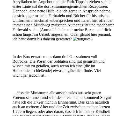
Acrylfarben im Angebot und die Farb-Tipps beziehen sich in
erster Linie auf die dort zusammengemischten Rezepturen.
Dennoch, eine nette Hilfe, die ich gerne in Anspruch nehme,
da sich sogar manche Farbtafeln und Bücher für historische
Uniformen manchmal widersprechen und Italeri hier offenbar
immer einen Mittelweg zwischen Authentizität und machbarer
Farbwahl sucht. (Anm.: Ich habe mir meine Boxen natürlich
schon längst im Urlaub angesehen. Oder glaubt hier jemand,
ich hätte damit bis daheim gewartet?
)
In der Box erwarten uns dann drei Gussrahmen voll
Rotröcke. Die Posen der Soldaten sind gut gemischt und
wissen mir zu gefallen, auch wenn ich eine (die im
Halbknkien schießende) etwas unglücklich finde. Viel
wichtiger jedoch ist ...
... dass die Miniaturen alle ausnahmslos aus sehr guten
Foremn stammen und sehr detailreich daherkommen! So gut
hatte ich die 1:72er nicht in Erinnerung. Das kann natürlich
auch an meinem Alter und der Zeit zwischen meinen letzten
1:72ern liegen, oder aber daran, dass ich in meiner Kindheit