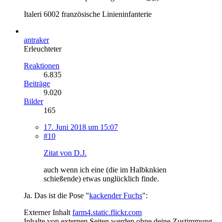
Italeri 6002 französische Linieninfanterie
antraker
Erleuchteter
Reaktionen
6.835
Beiträge
9.020
Bilder
165
17. Juni 2018 um 15:07
#10
Zitat von D.J.
auch wenn ich eine (die im Halbknkien
schießende) etwas unglücklich finde.
Ja. Das ist die Pose "
kackender Fuchs
":
Externer Inhalt
farm4.static.flickr.com
Inhalte von externen Seiten werden ohne deine Zustimmung