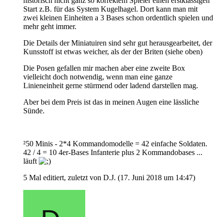
historisch nicht ganz so korrektem Spieler einen erstklassigen
Start z.B. für das System Kugelhagel. Dort kann man mit
zwei kleinen Einheiten a 3 Bases schon ordentlich spielen und
mehr geht immer.
Die Details der Miniatuiren sind sehr gut herausgearbeitet, der
Kunsstoff ist etwas weicher, als der der Briten (siehe oben)
Die Posen gefallen mir machen aber eine zweite Box
vielleicht doch notwendig, wenn man eine ganze
Linieneinheit gerne stürmend oder ladend darstellen mag.
Aber bei dem Preis ist das in meinen Augen eine lässliche
Sünde.
²50 Minis - 2*4 Kommandomodelle = 42 einfache Soldaten.
42 / 4 = 10 4er-Bases Infanterie plus 2 Kommandobases ...
läuft
5 Mal editiert, zuletzt von D.J. (
17. Juni 2018 um 14:47
)