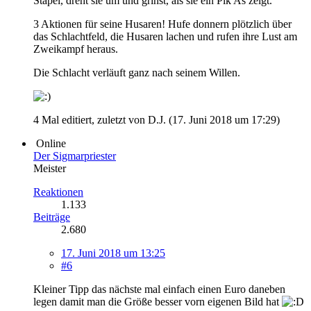
Stapel, dreht sie um und grinst, als sie ein Pik As zeigt.
3 Aktionen für seine Husaren! Hufe donnern plötzlich über
das Schlachtfeld, die Husaren lachen und rufen ihre Lust am
Zweikampf heraus.
Die Schlacht verläuft ganz nach seinem Willen.
4 Mal editiert, zuletzt von D.J. (
17. Juni 2018 um 17:29
)
Online
Der Sigmarpriester
Meister
Reaktionen
1.133
Beiträge
2.680
17. Juni 2018 um 13:25
#6
Kleiner Tipp das nächste mal einfach einen Euro daneben
legen damit man die Größe besser vorn eigenen Bild hat