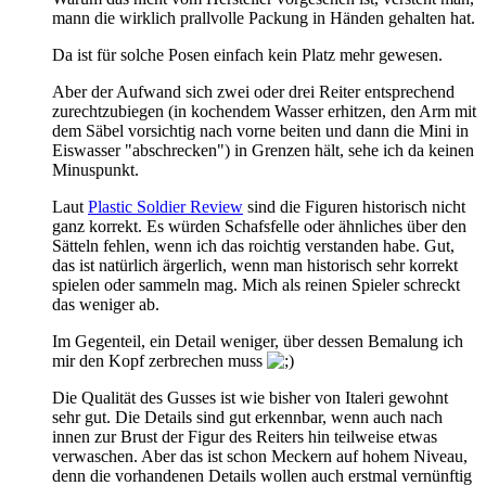
mann die wirklich prallvolle Packung in Händen gehalten hat.
Da ist für solche Posen einfach kein Platz mehr gewesen.
Aber der Aufwand sich zwei oder drei Reiter entsprechend
zurechtzubiegen (in kochendem Wasser erhitzen, den Arm mit
dem Säbel vorsichtig nach vorne beiten und dann die Mini in
Eiswasser "abschrecken") in Grenzen hält, sehe ich da keinen
Minuspunkt.
Laut
Plastic Soldier Review
sind die Figuren historisch nicht
ganz korrekt. Es würden Schafsfelle oder ähnliches über den
Sätteln fehlen, wenn ich das roichtig verstanden habe. Gut,
das ist natürlich ärgerlich, wenn man historisch sehr korrekt
spielen oder sammeln mag. Mich als reinen Spieler schreckt
das weniger ab.
Im Gegenteil, ein Detail weniger, über dessen Bemalung ich
mir den Kopf zerbrechen muss
Die Qualität des Gusses ist wie bisher von Italeri gewohnt
sehr gut. Die Details sind gut erkennbar, wenn auch nach
innen zur Brust der Figur des Reiters hin teilweise etwas
verwaschen. Aber das ist schon Meckern auf hohem Niveau,
denn die vorhandenen Details wollen auch erstmal vernünftig