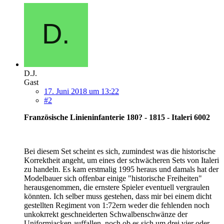
D.J.
Gast
17. Juni 2018 um 13:22
#2
Französische Linieninfanterie 180? - 1815 - Italeri 6002
Bei diesem Set scheint es sich, zumindest was die historische
Korrektheit angeht, um eines der schwächeren Sets von Italeri
zu handeln. Es kam erstmalig 1995 heraus und damals hat der
Modelbauer sich offenbar einige "historische Freiheiten"
herausgenommen, die ernstere Spieler eventuell vergraulen
könnten. Ich selber muss gestehen, dass mir bei einem dicht
gestellten Regiment von 1:72ern weder die fehlenden noch
unkokrrekt geschneiderten Schwalbenschwänze der
Uniformjacken auffallen, noch ob es sich um drei vier oder