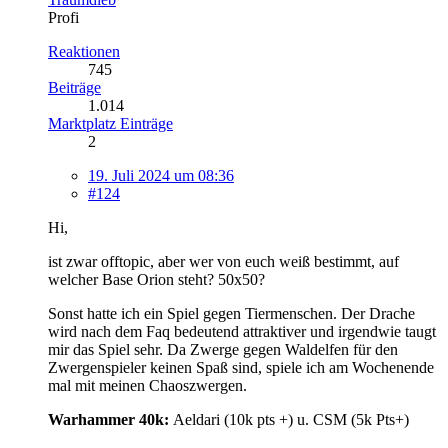
Profi
Reaktionen
745
Beiträge
1.014
Marktplatz Einträge
2
19. Juli 2024 um 08:36
#124
Hi,
ist zwar offtopic, aber wer von euch weiß bestimmt, auf
welcher Base Orion steht? 50x50?
Sonst hatte ich ein Spiel gegen Tiermenschen. Der Drache
wird nach dem Faq bedeutend attraktiver und irgendwie taugt
mir das Spiel sehr. Da Zwerge gegen Waldelfen für den
Zwergenspieler keinen Spaß sind, spiele ich am Wochenende
mal mit meinen Chaoszwergen.
Warhammer 40k:
Aeldari (10k pts +) u. CSM (5k Pts+)