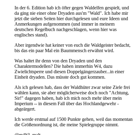
In der 6. Edition hab ich öfter gegen Waldelfen gespielt, und
da ging nie einer ohne Dryaden aus'm "Wald". Ich habe mir
jetzt die sieben Seiten hier durchgelesen und eure Ideen und
Anmerkungen aufgenommen (und immer in meinem
deutschen Regelbuch nachgeschlagen, wenn hier was
englisches stand).
Aber irgendwie hat keiner von euch die Waldgeister bedacht,
bis das ein paar Mal ein Baummensch erwähnt wird.
Was haltet ihr denn von den Dryaden und den
Charaktermodellen? Die haben immerhin W4, dazu
Zwielichtsperre und diesen Doppelgängerzauber...in einer
Einheit dryaden. Das müsste doch gut kommen.
Als ich gelesen hab, dass der Waldhüter zwar seine Ziele frei
wählen kann, sie aber möglicherweise doch noch "Achtung,
Sir!" dagegen haben, hab ich mich noch mehr über mein
Imperium -- in diesem Fall über das Hochlandgewehr -
abgeärgert.
Ich werde erstmal auf 1500 Punkte gehen, weil das momentan
die Größenordnung ist, die meine Spielegruppe nimmt.
@m4lt3_malt