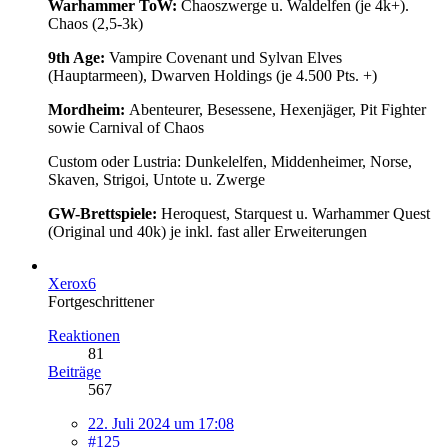
Warhammer ToW:
Chaoszwerge u. Waldelfen (je 4k+).
Chaos (2,5-3k)
9th Age:
Vampire Covenant und Sylvan Elves
(Hauptarmeen), Dwarven Holdings (je 4.500 Pts. +)
Mordheim:
Abenteurer, Besessene, Hexenjäger, Pit Fighter
sowie Carnival of Chaos
Custom oder Lustria: Dunkelelfen, Middenheimer, Norse,
Skaven, Strigoi, Untote u. Zwerge
GW-Brettspiele:
Heroquest, Starquest u. Warhammer Quest
(Original und 40k) je inkl. fast aller Erweiterungen
Xerox6
Fortgeschrittener
Reaktionen
81
Beiträge
567
22. Juli 2024 um 17:08
#125