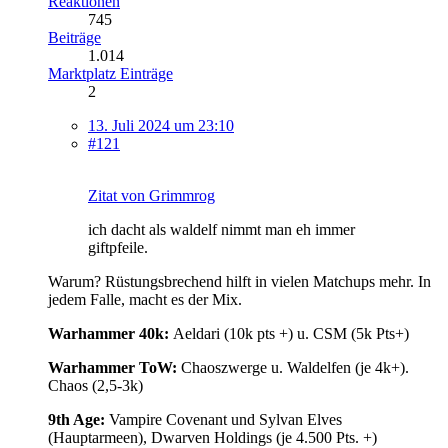
Reaktionen
745
Beiträge
1.014
Marktplatz Einträge
2
13. Juli 2024 um 23:10
#121
Zitat von Grimmrog
ich dacht als waldelf nimmt man eh immer
giftpfeile.
Warum? Rüstungsbrechend hilft in vielen Matchups mehr. In
jedem Falle, macht es der Mix.
Warhammer 40k:
Aeldari (10k pts +) u. CSM (5k Pts+)
Warhammer ToW:
Chaoszwerge u. Waldelfen (je 4k+).
Chaos (2,5-3k)
9th Age:
Vampire Covenant und Sylvan Elves
(Hauptarmeen), Dwarven Holdings (je 4.500 Pts. +)