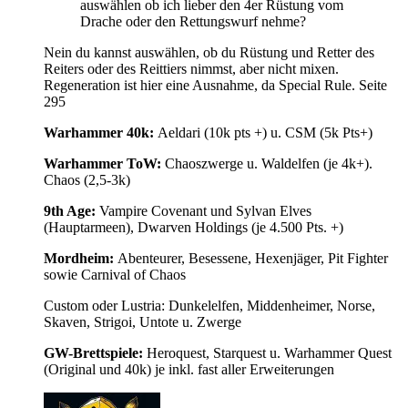
auswählen ob ich lieber den 4er Rüstung vom
Drache oder den Rettungswurf nehme?
Nein du kannst auswählen, ob du Rüstung und Retter des
Reiters oder des Reittiers nimmst, aber nicht mixen.
Regeneration ist hier eine Ausnahme, da Special Rule. Seite
295
Warhammer 40k:
Aeldari (10k pts +) u. CSM (5k Pts+)
Warhammer ToW:
Chaoszwerge u. Waldelfen (je 4k+).
Chaos (2,5-3k)
9th Age:
Vampire Covenant und Sylvan Elves
(Hauptarmeen), Dwarven Holdings (je 4.500 Pts. +)
Mordheim:
Abenteurer, Besessene, Hexenjäger, Pit Fighter
sowie Carnival of Chaos
Custom oder Lustria: Dunkelelfen, Middenheimer, Norse,
Skaven, Strigoi, Untote u. Zwerge
GW-Brettspiele:
Heroquest, Starquest u. Warhammer Quest
(Original und 40k) je inkl. fast aller Erweiterungen