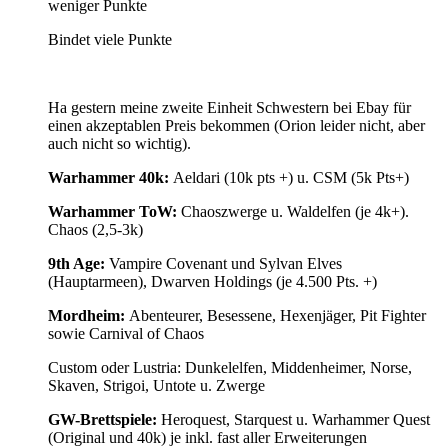
weniger Punkte
Bindet viele Punkte
Ha gestern meine zweite Einheit Schwestern bei Ebay für
einen akzeptablen Preis bekommen (Orion leider nicht, aber
auch nicht so wichtig).
Warhammer 40k:
Aeldari (10k pts +) u. CSM (5k Pts+)
Warhammer ToW:
Chaoszwerge u. Waldelfen (je 4k+).
Chaos (2,5-3k)
9th Age:
Vampire Covenant und Sylvan Elves
(Hauptarmeen), Dwarven Holdings (je 4.500 Pts. +)
Mordheim:
Abenteurer, Besessene, Hexenjäger, Pit Fighter
sowie Carnival of Chaos
Custom oder Lustria: Dunkelelfen, Middenheimer, Norse,
Skaven, Strigoi, Untote u. Zwerge
GW-Brettspiele:
Heroquest, Starquest u. Warhammer Quest
(Original und 40k) je inkl. fast aller Erweiterungen