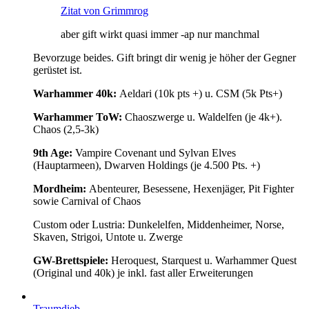
Zitat von Grimmrog
aber gift wirkt quasi immer -ap nur manchmal
Bevorzuge beides. Gift bringt dir wenig je höher der Gegner
gerüstet ist.
Warhammer 40k:
Aeldari (10k pts +) u. CSM (5k Pts+)
Warhammer ToW:
Chaoszwerge u. Waldelfen (je 4k+).
Chaos (2,5-3k)
9th Age:
Vampire Covenant und Sylvan Elves
(Hauptarmeen), Dwarven Holdings (je 4.500 Pts. +)
Mordheim:
Abenteurer, Besessene, Hexenjäger, Pit Fighter
sowie Carnival of Chaos
Custom oder Lustria: Dunkelelfen, Middenheimer, Norse,
Skaven, Strigoi, Untote u. Zwerge
GW-Brettspiele:
Heroquest, Starquest u. Warhammer Quest
(Original und 40k) je inkl. fast aller Erweiterungen
Traumdieb