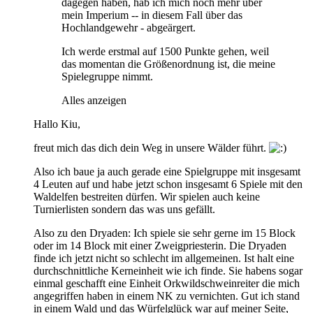
dagegen haben, hab ich mich noch mehr über
mein Imperium -- in diesem Fall über das
Hochlandgewehr - abgeärgert.
Ich werde erstmal auf 1500 Punkte gehen, weil
das momentan die Größenordnung ist, die meine
Spielegruppe nimmt.
Alles anzeigen
Hallo Kiu,
freut mich das dich dein Weg in unsere Wälder führt.
Also ich baue ja auch gerade eine Spielgruppe mit insgesamt
4 Leuten auf und habe jetzt schon insgesamt 6 Spiele mit den
Waldelfen bestreiten dürfen. Wir spielen auch keine
Turnierlisten sondern das was uns gefällt.
Also zu den Dryaden: Ich spiele sie sehr gerne im 15 Block
oder im 14 Block mit einer Zweigpriesterin. Die Dryaden
finde ich jetzt nicht so schlecht im allgemeinen. Ist halt eine
durchschnittliche Kerneinheit wie ich finde. Sie habens sogar
einmal geschafft eine Einheit Orkwildschweinreiter die mich
angegriffen haben in einem NK zu vernichten. Gut ich stand
in einem Wald und das Würfelglück war auf meiner Seite,