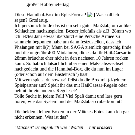
großer Hobbyliefertag
Diese Hannibal-Box im Epic-Format!
Was soll ich
sagen? Großartig.
Ich persönlich finde das ist ein sehr guter Maßstab, um antike
Schlachten nachzuspielen. Besser jedefalls als z.B. 28mm wo
ich letztes Jahr etwas überstürzt eine Persiche Armee zu
sammeln begonnen habe um dann festzustellen, dass ich
Phalangen mit 8(?) Mann bei SAGA ziemlich quatschig finde
und die ungefähr 400 Miniaturen, die es da für Hail-Caesar in
28mm bräuchte eher nicht in den nächsten 10 Jahren rocken
kann. So hab ich tatsächlich über einen Maßstabswechsel
nachgedacht und die Hannibal-Box, die du nun im Lager
(oder schon auf dem Basteltisch?) hast.
Mit wem spielst du sowas? Teilst du die Box mit (d-)einem
Spielpartner auf? Spielt ihr das mit HailCaesar-Regeln oder
nehmt ihr ein anderes Regeleset?
Tolle Sache in jedem Fall! Viel Spaß damit und lass gern
hören, wie das System und der Maßstab so rüberkommt!
Die beiden kleinen Boxen in der Mitte es Fotos kann ich gar
nicht erkennen. Was ist das?
"Machen" ist eigentlich wie "Wollen" - nur krasser!