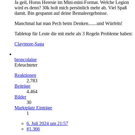
Ja geil, Horus Heresie im Mini-mini-Format. Welche Legion
wird es denn? 30k holt mich persönlich mehr ab. Viel Spaß
damit. Bin gespannt auf deine Bemaleergebnisse.
Manchmal hat man Pech beim Denken.......und Würfeln!
Tabletop für Leute die mit mehr als 3 Regeln Probleme haben:
Claymore-Saga
broncolaine
Erleuchteter
Reaktionen
2.783
Beiträge
4.464
Bilder
30
Marktplatz Einträge
1
6. Juli 2024 um 21:57
#1.366