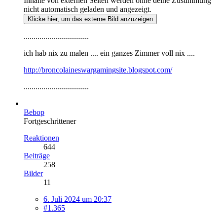
Inhalte von externen Seiten werden ohne deine Zustimmung
nicht automatisch geladen und angezeigt.
Klicke hier, um das externe Bild anzuzeigen
.................................
ich hab nix zu malen .... ein ganzes Zimmer voll nix ....
http://broncolaineswargamingsite.blogspot.com/
.................................
Bebop
Fortgeschrittener
Reaktionen
644
Beiträge
258
Bilder
11
6. Juli 2024 um 20:37
#1.365