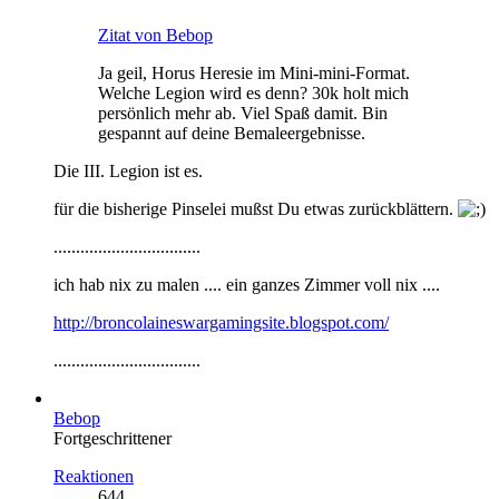
Zitat von Bebop
Ja geil, Horus Heresie im Mini-mini-Format.
Welche Legion wird es denn? 30k holt mich
persönlich mehr ab. Viel Spaß damit. Bin
gespannt auf deine Bemaleergebnisse.
Die III. Legion ist es.
für die bisherige Pinselei mußst Du etwas zurückblättern.
.................................
ich hab nix zu malen .... ein ganzes Zimmer voll nix ....
http://broncolaineswargamingsite.blogspot.com/
.................................
Bebop
Fortgeschrittener
Reaktionen
644