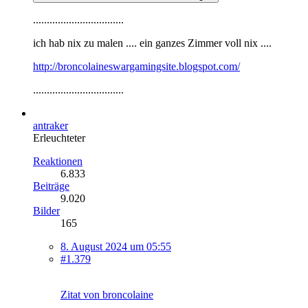
.................................
ich hab nix zu malen .... ein ganzes Zimmer voll nix ....
http://broncolaineswargamingsite.blogspot.com/
.................................
antraker
Erleuchteter
Reaktionen
6.833
Beiträge
9.020
Bilder
165
8. August 2024 um 05:55
#1.379
Zitat von broncolaine