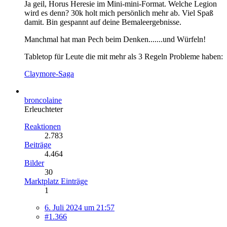
Ja geil, Horus Heresie im Mini-mini-Format. Welche Legion
wird es denn? 30k holt mich persönlich mehr ab. Viel Spaß
damit. Bin gespannt auf deine Bemaleergebnisse.
Manchmal hat man Pech beim Denken.......und Würfeln!
Tabletop für Leute die mit mehr als 3 Regeln Probleme haben:
Claymore-Saga
broncolaine
Erleuchteter
Reaktionen
2.783
Beiträge
4.464
Bilder
30
Marktplatz Einträge
1
6. Juli 2024 um 21:57
#1.366