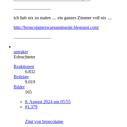
.................................
ich hab nix zu malen .... ein ganzes Zimmer voll nix ....
http://broncolaineswargamingsite.blogspot.com/
.................................
antraker
Erleuchteter
Reaktionen
6.832
Beiträge
9.019
Bilder
165
8. August 2024 um 05:55
#1.379
Zitat von broncolaine