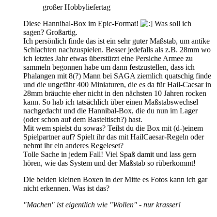
großer Hobbyliefertag
Diese Hannibal-Box im Epic-Format!
Was soll ich
sagen? Großartig.
Ich persönlich finde das ist ein sehr guter Maßstab, um antike
Schlachten nachzuspielen. Besser jedefalls als z.B. 28mm wo
ich letztes Jahr etwas überstürzt eine Persiche Armee zu
sammeln begonnen habe um dann festzustellen, dass ich
Phalangen mit 8(?) Mann bei SAGA ziemlich quatschig finde
und die ungefähr 400 Miniaturen, die es da für Hail-Caesar in
28mm bräuchte eher nicht in den nächsten 10 Jahren rocken
kann. So hab ich tatsächlich über einen Maßstabswechsel
nachgedacht und die Hannibal-Box, die du nun im Lager
(oder schon auf dem Basteltisch?) hast.
Mit wem spielst du sowas? Teilst du die Box mit (d-)einem
Spielpartner auf? Spielt ihr das mit HailCaesar-Regeln oder
nehmt ihr ein anderes Regeleset?
Tolle Sache in jedem Fall! Viel Spaß damit und lass gern
hören, wie das System und der Maßstab so rüberkommt!
Die beiden kleinen Boxen in der Mitte es Fotos kann ich gar
nicht erkennen. Was ist das?
"Machen" ist eigentlich wie "Wollen" - nur krasser!