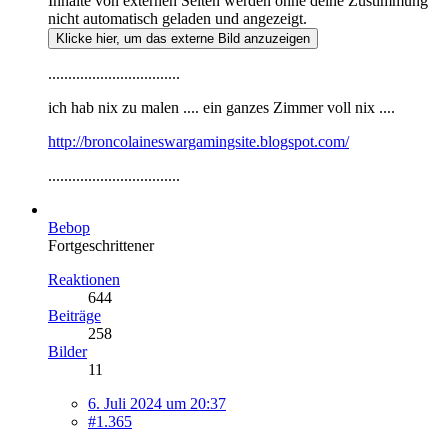
Inhalte von externen Seiten werden ohne deine Zustimmung
nicht automatisch geladen und angezeigt.
Klicke hier, um das externe Bild anzuzeigen
.................................
ich hab nix zu malen .... ein ganzes Zimmer voll nix ....
http://broncolaineswargamingsite.blogspot.com/
.................................
Bebop
Fortgeschrittener
Reaktionen
644
Beiträge
258
Bilder
11
6. Juli 2024 um 20:37
#1.365