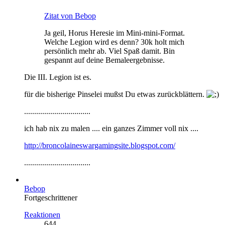
Zitat von Bebop
Ja geil, Horus Heresie im Mini-mini-Format.
Welche Legion wird es denn? 30k holt mich
persönlich mehr ab. Viel Spaß damit. Bin
gespannt auf deine Bemaleergebnisse.
Die III. Legion ist es.
für die bisherige Pinselei mußst Du etwas zurückblättern.
.................................
ich hab nix zu malen .... ein ganzes Zimmer voll nix ....
http://broncolaineswargamingsite.blogspot.com/
.................................
Bebop
Fortgeschrittener
Reaktionen
644