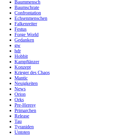
Baummensch
Baumschrate
Confrontation
Echsenmenschen
Falkenreiter
Festus
Forge World
Gedanken
gw
hdr
Hobbit
Kampftänzer
Konzept
Krieger des Chaos
Mantic
Neuigkeiten
News
Orion
Orks
Pre-Heresy
Primarchen
Release
Tau
Tyraniden
Untoten