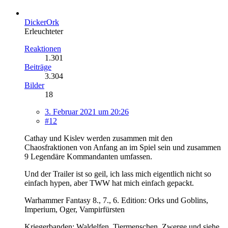
DickerOrk
Erleuchteter
Reaktionen
1.301
Beiträge
3.304
Bilder
18
3. Februar 2021 um 20:26
#12
Cathay und Kislev werden zusammen mit den
Chaosfraktionen von Anfang an im Spiel sein und zusammen
9 Legendäre Kommandanten umfassen.
Und der Trailer ist so geil, ich lass mich eigentlich nicht so
einfach hypen, aber TWW hat mich einfach gepackt.
Warhammer Fantasy 8., 7., 6. Edition: Orks und Goblins,
Imperium, Oger, Vampirfürsten
Kriegerbanden: Waldelfen, Tiermenschen, Zwerge und siehe