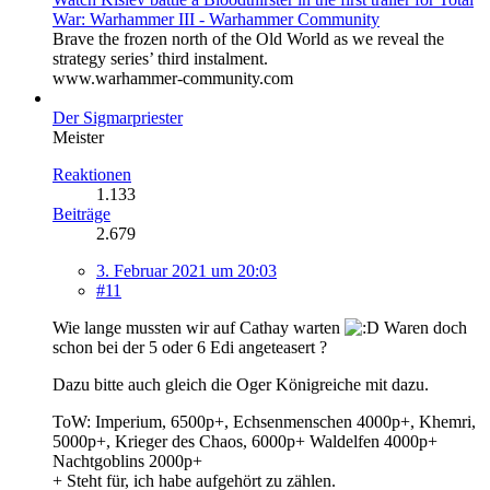
War: Warhammer III - Warhammer Community
Brave the frozen north of the Old World as we reveal the
strategy series’ third instalment.
www.warhammer-community.com
Der Sigmarpriester
Meister
Reaktionen
1.133
Beiträge
2.679
3. Februar 2021 um 20:03
#11
Wie lange mussten wir auf Cathay warten
Waren doch
schon bei der 5 oder 6 Edi angeteasert ?
Dazu bitte auch gleich die Oger Königreiche mit dazu.
ToW: Imperium, 6500p+, Echsenmenschen 4000p+, Khemri,
5000p+, Krieger des Chaos, 6000p+ Waldelfen 4000p+
Nachtgoblins 2000p+
+ Steht für, ich habe aufgehört zu zählen.