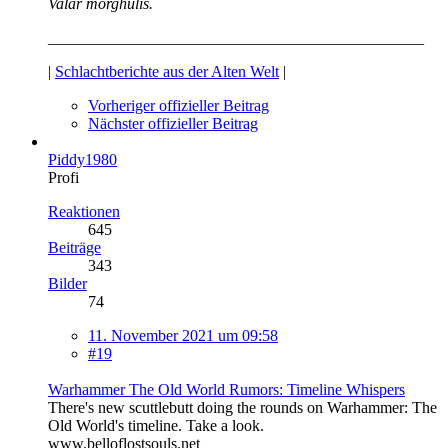
Valar morghulis.
_______________________________________________
|
Schlachtberichte aus der Alten Welt
|
Vorheriger offizieller Beitrag
Nächster offizieller Beitrag
Piddy1980
Profi
Reaktionen
645
Beiträge
343
Bilder
74
11. November 2021 um 09:58
#19
Warhammer The Old World Rumors: Timeline Whispers
There's new scuttlebutt doing the rounds on Warhammer: The
Old World's timeline. Take a look.
www.belloflostsouls.net