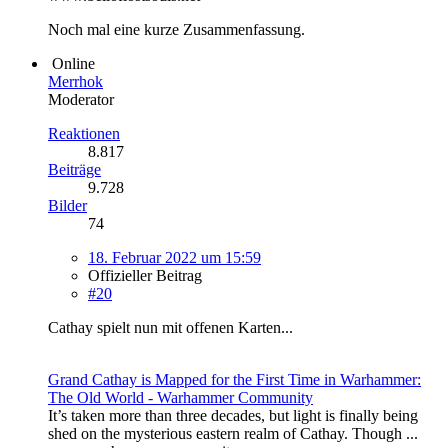
Noch mal eine kurze Zusammenfassung.
Online
Merrhok
Moderator
Reaktionen
8.817
Beiträge
9.728
Bilder
74
18. Februar 2022 um 15:59
Offizieller Beitrag
#20
Cathay spielt nun mit offenen Karten...
Grand Cathay is Mapped for the First Time in Warhammer:
The Old World - Warhammer Community
It’s taken more than three decades, but light is finally being
shed on the mysterious eastern realm of Cathay. Though ...