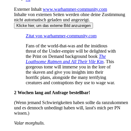
Externer Inhalt
www.warhammer-community.com
Inhalte von externen Seiten werden ohne deine Zustimmung
nicht automatisch geladen und angezeigt.
Klicke hier, um das externe Bild anzuzeigen
Zitat von warhammer-community.com
Fans of the world-that-was and the insidious
threat of the Under-empire will be delighted with
the Print on Demand background book
The
Loathsome Ratmen and All Their Vile Kin
. This
gorgeous tome will immerse you in the lore of
the skaven and give you insights into their
horrific plans, alongside the many terrifying
creatures and contraptions they use to wage war.
2 Wochen lang auf Anfrage bestellbar!
(Wenn jemand Schwierigkeiten haben sollte da ranzukommen
und es dennoch unbedingt haben will, lasst's mich per PN
wissen.)
Valar morghulis.