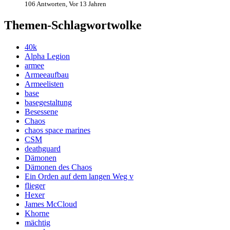
106 Antworten, Vor 13 Jahren
Themen-Schlagwortwolke
40k
Alpha Legion
armee
Armeeaufbau
Armeelisten
base
basegestaltung
Besessene
Chaos
chaos space marines
CSM
deathguard
Dämonen
Dämonen des Chaos
Ein Orden auf dem langen Weg v
flieger
Hexer
James McCloud
Khorne
mächtig