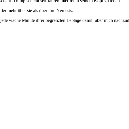
haut. Trump scheint seit Jahren mietfrei in seinem Kopf zu leben.
der mehr über sie als über ihre Nemesis.
ast jede wache Minute ihrer begrenzten Lebtage damit, über mich nach