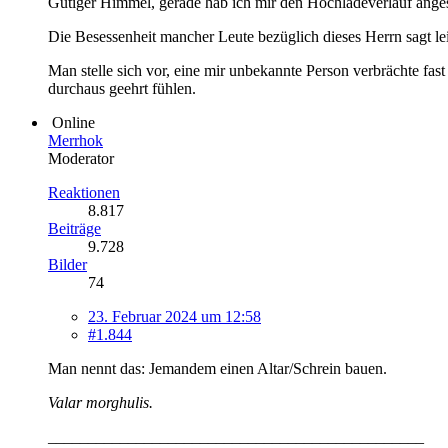
Gütiger Himmel, gerade hab ich mir den Hochladeverlauf angesc
Die Besessenheit mancher Leute bezüglich dieses Herrn sagt lei
Man stelle sich vor, eine mir unbekannte Person verbrächte f
durchaus geehrt fühlen.
Online
Merrhok
Moderator
Reaktionen
8.817
Beiträge
9.728
Bilder
74
23. Februar 2024 um 12:58
#1.844
Man nennt das: Jemandem einen Altar/Schrein bauen.
Valar morghulis.
_______________________________________________