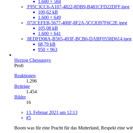
1.600 × 584
F95C3CC6-A107-4822-8DB9-B481CFD22DFF.jpeg
100,62 kB
1.600 × 649
072CEFEB-5677-400F-8F2A-5CC8397F6C2E.jpeg
105,08 kB
1.600 × 641
8EDFD08A-B565-493F-BCB6-DABF0558D614.jpeg
68,79 kB
950 × 963
Herzog Chessussys
Profi
Reaktionen
1.296
Beiträge
1.454
Bilder
16
13. Februar 2021 um 12:13
#5
Boom was für eine Pracht für das Mutterland, Respekt eine wir