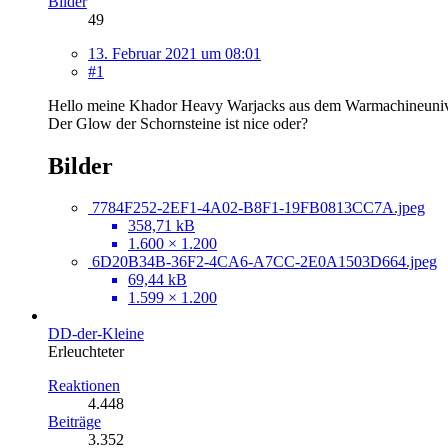
Bilder
49
13. Februar 2021 um 08:01
#1
Hello meine Khador Heavy Warjacks aus dem Warmachineuniver
Der Glow der Schornsteine ist nice oder?
Bilder
7784F252-2EF1-4A02-B8F1-19FB0813CC7A.jpeg
358,71 kB
1.600 × 1.200
6D20B34B-36F2-4CA6-A7CC-2E0A1503D664.jpeg
69,44 kB
1.599 × 1.200
DD-der-Kleine
Erleuchteter
Reaktionen
4.448
Beiträge
3.352