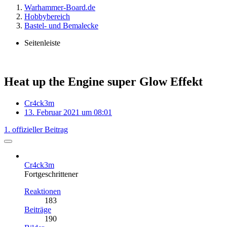
Warhammer-Board.de
Hobbybereich
Bastel- und Bemalecke
Seitenleiste
Heat up the Engine super Glow Effekt
Cr4ck3m
13. Februar 2021 um 08:01
1. offizieller Beitrag
Cr4ck3m
Fortgeschrittener
Reaktionen
183
Beiträge
190