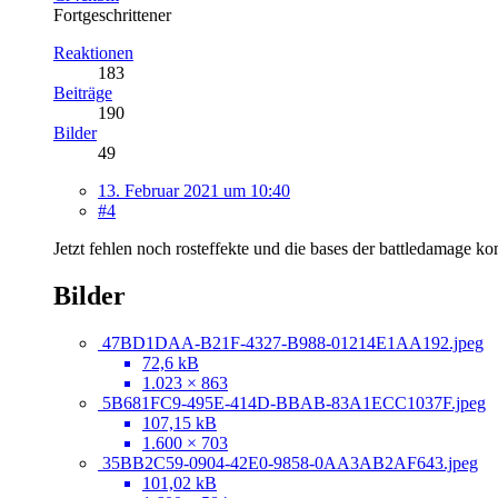
Fortgeschrittener
Reaktionen
183
Beiträge
190
Bilder
49
13. Februar 2021 um 10:40
#4
Jetzt fehlen noch rosteffekte und die bases der battledamage ko
Bilder
47BD1DAA-B21F-4327-B988-01214E1AA192.jpeg
72,6 kB
1.023 × 863
5B681FC9-495E-414D-BBAB-83A1ECC1037F.jpeg
107,15 kB
1.600 × 703
35BB2C59-0904-42E0-9858-0AA3AB2AF643.jpeg
101,02 kB