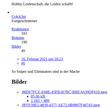
Hobby Leidenschaft, die Leiden schafft!
Cr4ck3m
Fortgeschrittener
Reaktionen
183
Beiträge
190
Bilder
49
16. Februar 2021 um 18:23
#6
So Sniper und Eliminators sind in der Mache
Bilder
88DF7FCE-E68E-45FB-B7BC-BBEA639DF610.jpeg
85,06 kB
1.183 × 889
9FFF59E2-4839-4377-AE72-0B9897F46743.jpeg