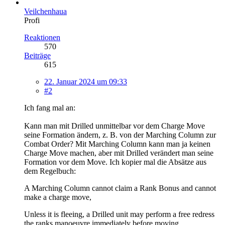
Veilchenhaua
Profi
Reaktionen
570
Beiträge
615
22. Januar 2024 um 09:33
#2
Ich fang mal an:
Kann man mit Drilled unmittelbar vor dem Charge Move
seine Formation ändern, z. B. von der Marching Column zur
Combat Order? Mit Marching Column kann man ja keinen
Charge Move machen, aber mit Drilled verändert man seine
Formation vor dem Move. Ich kopier mal die Absätze aus
dem Regelbuch:
A Marching Column cannot claim a Rank Bonus and cannot
make a charge move,
Unless it is fleeing, a Drilled unit may perform a free redress
the ranks manoeuvre immediately before moving.