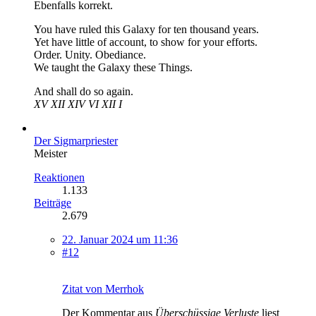
Ebenfalls korrekt.
You have ruled this Galaxy for ten thousand years.
Yet have little of account, to show for your efforts.
Order. Unity. Obediance.
We taught the Galaxy these Things.
And shall do so again.
XV XII XIV VI XII I
Der Sigmarpriester
Meister
Reaktionen
1.133
Beiträge
2.679
22. Januar 2024 um 11:36
#12
Zitat von Merrhok
Der Kommentar aus
Überschüssige Verluste
liest