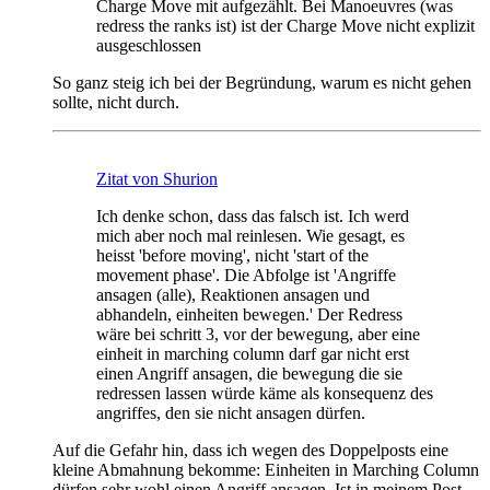
Charge Move mit aufgezählt. Bei Manoeuvres (was
redress the ranks ist) ist der Charge Move nicht explizit
ausgeschlossen
So ganz steig ich bei der Begründung, warum es nicht gehen
sollte, nicht durch.
Zitat von Shurion
Ich denke schon, dass das falsch ist. Ich werd
mich aber noch mal reinlesen. Wie gesagt, es
heisst 'before moving', nicht 'start of the
movement phase'. Die Abfolge ist 'Angriffe
ansagen (alle), Reaktionen ansagen und
abhandeln, einheiten bewegen.' Der Redress
wäre bei schritt 3, vor der bewegung, aber eine
einheit in marching column darf gar nicht erst
einen Angriff ansagen, die bewegung die sie
redressen lassen würde käme als konsequenz des
angriffes, den sie nicht ansagen dürfen.
Auf die Gefahr hin, dass ich wegen des Doppelposts eine
kleine Abmahnung bekomme: Einheiten in Marching Column
dürfen sehr wohl einen Angriff ansagen. Ist in meinem Post