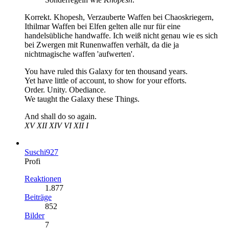
Korrekt. Khopesh, Verzauberte Waffen bei Chaoskriegern,
Ithilmar Waffen bei Elfen gelten alle nur für eine
handelsübliche handwaffe. Ich weiß nicht genau wie es sich
bei Zwergen mit Runenwaffen verhält, da die ja
nichtmagische waffen 'aufwerten'.
You have ruled this Galaxy for ten thousand years.
Yet have little of account, to show for your efforts.
Order. Unity. Obediance.
We taught the Galaxy these Things.
And shall do so again.
XV XII XIV VI XII I
Suschi927
Profi
Reaktionen
1.877
Beiträge
852
Bilder
7