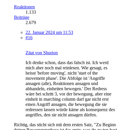
Reaktionen
1.133
Beiträge
2.679
22. Januar 2024 um 11:53
#16
Zitat von Shurion
Ich denke schon, dass das falsch ist. Ich werd
mich aber noch mal reinlesen. Wie gesagt, es
heisst 'before moving', nicht 'start of the
movement phase'. Die Abfolge ist 'Angriffe
ansagen (alle), Reaktionen ansagen und
abhandeln, einheiten bewegen.' Der Redress
wäre bei schritt 3, vor der bewegung, aber eine
einheit in marching column darf gar nicht erst
einen Angriff ansagen, die bewegung die sie
redressen lassen würde käme als konsequenz des
angriffes, den sie nicht ansagen dürfen.
Richtig, das sticht sich mit dem ersten Satz, "Zu Beginn
deiner Bewegungsphase ist das erste, was du zu tun hast