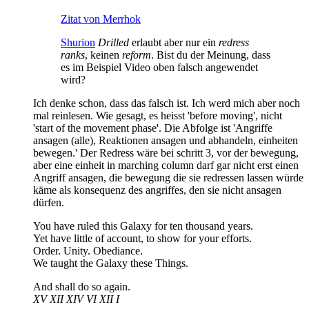
Zitat von Merrhok
Shurion
Drilled
erlaubt aber nur ein
redress
ranks
, keinen
reform
. Bist du der Meinung, dass
es im Beispiel Video oben falsch angewendet
wird?
Ich denke schon, dass das falsch ist. Ich werd mich aber noch
mal reinlesen. Wie gesagt, es heisst 'before moving', nicht
'start of the movement phase'. Die Abfolge ist 'Angriffe
ansagen (alle), Reaktionen ansagen und abhandeln, einheiten
bewegen.' Der Redress wäre bei schritt 3, vor der bewegung,
aber eine einheit in marching column darf gar nicht erst einen
Angriff ansagen, die bewegung die sie redressen lassen würde
käme als konsequenz des angriffes, den sie nicht ansagen
dürfen.
You have ruled this Galaxy for ten thousand years.
Yet have little of account, to show for your efforts.
Order. Unity. Obediance.
We taught the Galaxy these Things.
And shall do so again.
XV XII XIV VI XII I