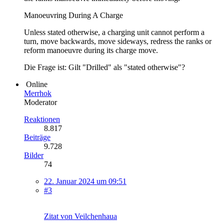
Manoeuvring During A Charge
Unless stated otherwise, a charging unit cannot perform a
turn, move backwards, move sideways, redress the ranks or
reform manoeuvre during its charge move.
Die Frage ist: Gilt "Drilled" als "stated otherwise"?
Online
Merrhok
Moderator
Reaktionen
8.817
Beiträge
9.728
Bilder
74
22. Januar 2024 um 09:51
#3
Zitat von Veilchenhaua