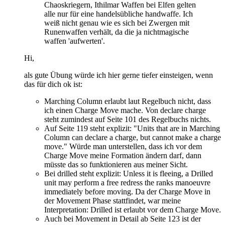
Chaoskriegern, Ithilmar Waffen bei Elfen gelten
alle nur für eine handelsübliche handwaffe. Ich
weiß nicht genau wie es sich bei Zwergen mit
Runenwaffen verhält, da die ja nichtmagische
waffen 'aufwerten'.
Hi,
als gute Übung würde ich hier gerne tiefer einsteigen, wenn
das für dich ok ist:
Marching Column erlaubt laut Regelbuch nicht, dass
ich einen Charge Move mache. Von declare charge
steht zumindest auf Seite 101 des Regelbuchs nichts.
Auf Seite 119 steht explizit: "Units that are in Marching
Column can declare a charge, but cannot make a charge
move." Würde man unterstellen, dass ich vor dem
Charge Move meine Formation ändern darf, dann
müsste das so funktionieren aus meiner Sicht.
Bei drilled steht explizit: Unless it is fleeing, a Drilled
unit may perform a free redress the ranks manoeuvre
immediately before moving. Da der Charge Move in
der Movement Phase stattfindet, war meine
Interpretation: Drilled ist erlaubt vor dem Charge Move.
Auch bei Movement in Detail ab Seite 123 ist der