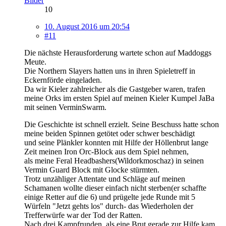
Bilder
10
10. August 2016 um 20:54
#11
Die nächste Herausforderung wartete schon auf Maddoggs
Meute.
Die Northern Slayers hatten uns in ihren Spieletreff in
Eckernförde eingeladen.
Da wir Kieler zahlreicher als die Gastgeber waren, trafen
meine Orks im ersten Spiel auf meinen Kieler Kumpel JaBa
mit seinen VerminSwarm.
Die Geschichte ist schnell erzielt. Seine Beschuss hatte schon
meine beiden Spinnen getötet oder schwer beschädigt
und seine Plänkler konnten mit Hilfe der Höllenbrut lange
Zeit meinen Iron Orc-Block aus dem Spiel nehmen,
als meine Feral Headbashers(Wildorkmoschaz) in seinen
Vermin Guard Block mit Glocke stürmten.
Trotz unzähliger Attentate und Schläge auf meinen
Schamanen wollte dieser einfach nicht sterben(er schaffte
einige Retter auf die 6) und prügelte jede Runde mit 5
Würfeln "Jetzt gehts los" durch- das Wiederholen der
Trefferwürfe war der Tod der Ratten.
Nach drei Kampfrunden, als eine Brut gerade zur Hilfe kam,