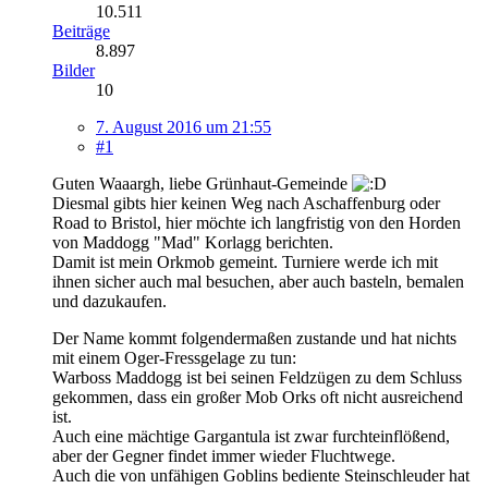
10.511
Beiträge
8.897
Bilder
10
7. August 2016 um 21:55
#1
Guten Waaargh, liebe Grünhaut-Gemeinde
Diesmal gibts hier keinen Weg nach Aschaffenburg oder
Road to Bristol, hier möchte ich langfristig von den Horden
von Maddogg "Mad" Korlagg berichten.
Damit ist mein Orkmob gemeint. Turniere werde ich mit
ihnen sicher auch mal besuchen, aber auch basteln, bemalen
und dazukaufen.
Der Name kommt folgendermaßen zustande und hat nichts
mit einem Oger-Fressgelage zu tun:
Warboss Maddogg ist bei seinen Feldzügen zu dem Schluss
gekommen, dass ein großer Mob Orks oft nicht ausreichend
ist.
Auch eine mächtige Gargantula ist zwar furchteinflößend,
aber der Gegner findet immer wieder Fluchtwege.
Auch die von unfähigen Goblins bediente Steinschleuder hat