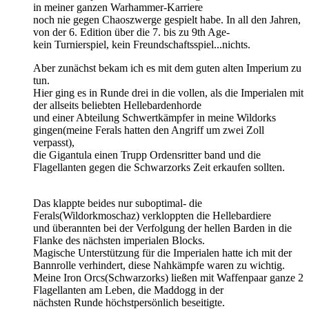
in meiner ganzen Warhammer-Karriere
noch nie gegen Chaoszwerge gespielt habe. In all den Jahren,
von der 6. Edition über die 7. bis zu 9th Age-
kein Turnierspiel, kein Freundschaftsspiel...nichts.
Aber zunächst bekam ich es mit dem guten alten Imperium zu
tun.
Hier ging es in Runde drei in die vollen, als die Imperialen mit
der allseits beliebten Hellebardenhorde
und einer Abteilung Schwertkämpfer in meine Wildorks
gingen(meine Ferals hatten den Angriff um zwei Zoll
verpasst),
die Gigantula einen Trupp Ordensritter band und die
Flagellanten gegen die Schwarzorks Zeit erkaufen sollten.
Das klappte beides nur suboptimal- die
Ferals(Wildorkmoschaz) verkloppten die Hellebardiere
und überannten bei der Verfolgung der hellen Barden in die
Flanke des nächsten imperialen Blocks.
Magische Unterstützung für die Imperialen hatte ich mit der
Bannrolle verhindert, diese Nahkämpfe waren zu wichtig.
Meine Iron Orcs(Schwarzorks) ließen mit Waffenpaar ganze 2
Flagellanten am Leben, die Maddogg in der
nächsten Runde höchstpersönlich beseitigte.