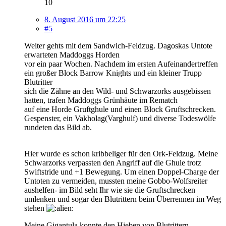
10
8. August 2016 um 22:25
#5
Weiter gehts mit dem Sandwich-Feldzug. Dagoskas Untote
erwarteten Maddoggs Horden
vor ein paar Wochen. Nachdem im ersten Aufeinandertreffen
ein großer Block Barrow Knights und ein kleiner Trupp
Blutritter
sich die Zähne an den Wild- und Schwarzorks ausgebissen
hatten, trafen Maddoggs Grünhäute im Rematch
auf eine Horde Gruftghule und einen Block Gruftschrecken.
Gespenster, ein Vakholag(Varghulf) und diverse Todeswölfe
rundeten das Bild ab.
Hier wurde es schon kribbeliger für den Ork-Feldzug. Meine
Schwarzorks verpassten den Angriff auf die Ghule trotz
Swiftstride und +1 Bewegung. Um einen Doppel-Charge der
Untoten zu vermeiden, mussten meine Gobbo-Wolfsreiter
aushelfen- im Bild seht Ihr wie sie die Gruftschrecken
umlenken und sogar den Blutrittern beim Überrennen im Weg
stehen
Meine Gigantula konnte den Hieben von Blutrittern,