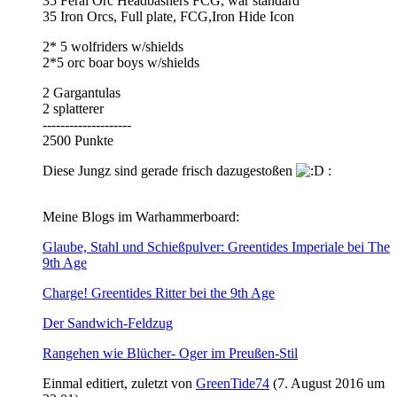
35 Feral Orc Headbashers FCG, war standard
35 Iron Orcs, Full plate, FCG,Iron Hide Icon
2* 5 wolfriders w/shields
2*5 orc boar boys w/shields
2 Gargantulas
2 splatterer
--------------------
2500 Punkte
Diese Jungz sind gerade frisch dazugestoßen
:
Meine Blogs im Warhammerboard:
Glaube, Stahl und Schießpulver: Greentides Imperiale bei The
9th Age
Charge! Greentides Ritter bei the 9th Age
Der Sandwich-Feldzug
Rangehen wie Blücher- Oger im Preußen-Stil
Einmal editiert, zuletzt von
GreenTide74
(
7. August 2016 um