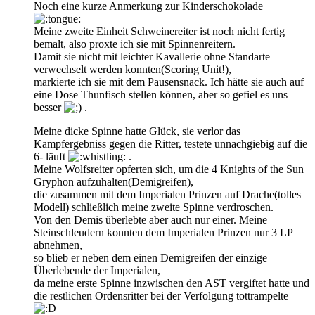
Noch eine kurze Anmerkung zur Kinderschokolade
Meine zweite Einheit Schweinereiter ist noch nicht fertig
bemalt, also proxte ich sie mit Spinnenreitern.
Damit sie nicht mit leichter Kavallerie ohne Standarte
verwechselt werden konnten(Scoring Unit!),
markierte ich sie mit dem Pausensnack. Ich hätte sie auch auf
eine Dose Thunfisch stellen können, aber so gefiel es uns
besser
.
Meine dicke Spinne hatte Glück, sie verlor das
Kampfergebniss gegen die Ritter, testete unnachgiebig auf die
6- läuft
.
Meine Wolfsreiter opferten sich, um die 4 Knights of the Sun
Gryphon aufzuhalten(Demigreifen),
die zusammen mit dem Imperialen Prinzen auf Drache(tolles
Modell) schließlich meine zweite Spinne verdroschen.
Von den Demis überlebte aber auch nur einer. Meine
Steinschleudern konnten dem Imperialen Prinzen nur 3 LP
abnehmen,
so blieb er neben dem einen Demigreifen der einzige
Überlebende der Imperialen,
da meine erste Spinne inzwischen den AST vergiftet hatte und
die restlichen Ordensritter bei der Verfolgung tottrampelte