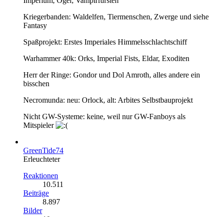
Imperium, Oger, Vampirfürsten
Kriegerbanden: Waldelfen, Tiermenschen, Zwerge und siehe
Fantasy
Spaßprojekt: Erstes Imperiales Himmelsschlachtschiff
Warhammer 40k: Orks, Imperial Fists, Eldar, Exoditen
Herr der Ringe: Gondor und Dol Amroth, alles andere ein
bisschen
Necromunda: neu: Orlock, alt: Arbites Selbstbauprojekt
Nicht GW-Systeme: keine, weil nur GW-Fanboys als
Mitspieler
GreenTide74
Erleuchteter
Reaktionen
10.511
Beiträge
8.897
Bilder