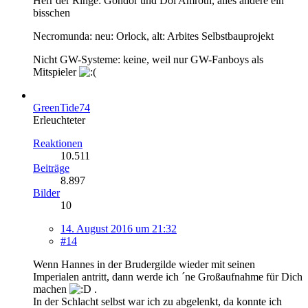
Herr der Ringe: Gondor und Dol Amroth, alles andere ein
bisschen
Necromunda: neu: Orlock, alt: Arbites Selbstbauprojekt
Nicht GW-Systeme: keine, weil nur GW-Fanboys als
Mitspieler
GreenTide74
Erleuchteter
Reaktionen
10.511
Beiträge
8.897
Bilder
10
14. August 2016 um 21:32
#14
Wenn Hannes in der Brudergilde wieder mit seinen
Imperialen antritt, dann werde ich ´ne Großaufnahme für Dich
machen
.
In der Schlacht selbst war ich zu abgelenkt, da konnte ich