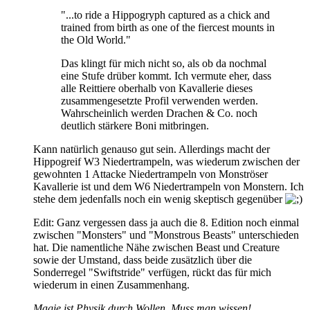
"...to ride a Hippogryph captured as a chick and
trained from birth as one of the fiercest mounts in
the Old World."
Das klingt für mich nicht so, als ob da nochmal
eine Stufe drüber kommt. Ich vermute eher, dass
alle Reittiere oberhalb von Kavallerie dieses
zusammengesetzte Profil verwenden werden.
Wahrscheinlich werden Drachen & Co. noch
deutlich stärkere Boni mitbringen.
Kann natürlich genauso gut sein. Allerdings macht der
Hippogreif W3 Niedertrampeln, was wiederum zwischen der
gewohnten 1 Attacke Niedertrampeln von Monströser
Kavallerie ist und dem W6 Niedertrampeln von Monstern. Ich
stehe dem jedenfalls noch ein wenig skeptisch gegenüber
Edit: Ganz vergessen dass ja auch die 8. Edition noch einmal
zwischen "Monsters" und "Monstrous Beasts" unterschieden
hat. Die namentliche Nähe zwischen Beast und Creature
sowie der Umstand, dass beide zusätzlich über die
Sonderregel "Swiftstride" verfügen, rückt das für mich
wiederum in einen Zusammenhang.
Magie ist Physik durch Wollen. Muss man wissen!