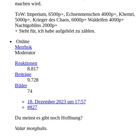
machen wird.
ToW: Imperium, 6500p+, Echsenmenschen 4000p+, Khemri,
5000p+, Krieger des Chaos, 6000p+ Waldelfen 4000p+
Nachtgoblins 2000p+
+ Steht für, ich habe aufgehört zu zählen.
Online
Merrhok
Moderator
Reaktionen
8.817
Beiträge
9.728
Bilder
74
18. Dezember 2023 um 17:57
#827
Du meinst es gibt noch Hoffnung?
Valar morghulis.
_______________________________________________