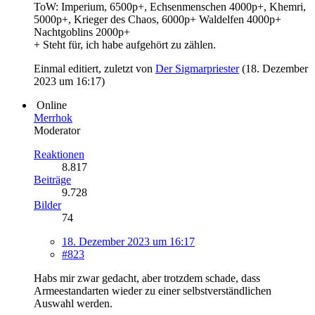
ToW: Imperium, 6500p+, Echsenmenschen 4000p+, Khemri,
5000p+, Krieger des Chaos, 6000p+ Waldelfen 4000p+
Nachtgoblins 2000p+
+ Steht für, ich habe aufgehört zu zählen.
Einmal editiert, zuletzt von
Der Sigmarpriester
(
18. Dezember
2023 um 16:17
)
Online
Merrhok
Moderator
Reaktionen
8.817
Beiträge
9.728
Bilder
74
18. Dezember 2023 um 16:17
#823
Habs mir zwar gedacht, aber trotzdem schade, dass
Armeestandarten wieder zu einer selbstverständlichen
Auswahl werden.