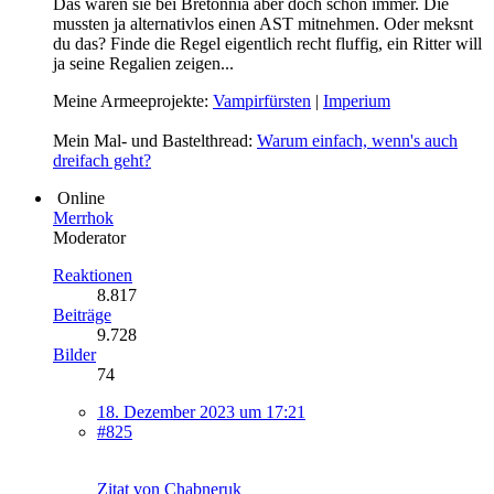
Das waren sie bei Bretonnia aber doch schon immer. Die
mussten ja alternativlos einen AST mitnehmen. Oder meksnt
du das? Finde die Regel eigentlich recht fluffig, ein Ritter will
ja seine Regalien zeigen...
Meine Armeeprojekte:
Vampirfürsten
|
Imperium
Mein Mal- und Bastelthread:
Warum einfach, wenn's auch
dreifach geht?
Online
Merrhok
Moderator
Reaktionen
8.817
Beiträge
9.728
Bilder
74
18. Dezember 2023 um 17:21
#825
Zitat von Chabneruk