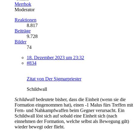
Merrhok
Moderator
Reaktionen
8.817
Beiträge
9.728
Bilder
74
18. Dezember 2023 um 23:32
#834
Zitat von Der Sigmarpriester
Schildwall
Schildwall
bedeutete bisher, dass die Einheit (wenn sie die
Formation eingenommen hat), einen -1 Malus fürs Treffen mit
Fern- und Nahkampfwaffen beim Gegner verursacht. Ein
Schildwall löst sich auf sobald eine Einheit sich (nach
einnehmen der Formation, welche selbst als Bewegung gilt)
wieder bewegt oder flieht.