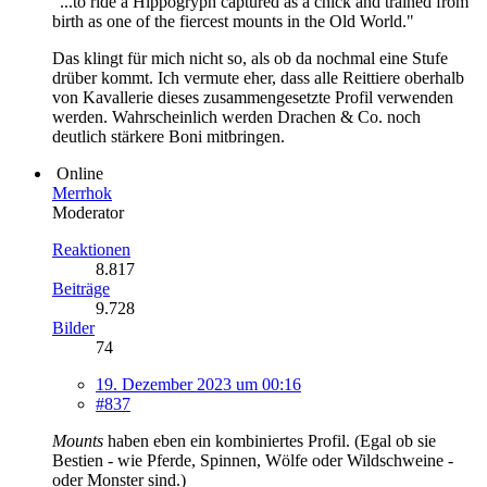
"...to ride a Hippogryph captured as a chick and trained from
birth as one of the fiercest mounts in the Old World."
Das klingt für mich nicht so, als ob da nochmal eine Stufe
drüber kommt. Ich vermute eher, dass alle Reittiere oberhalb
von Kavallerie dieses zusammengesetzte Profil verwenden
werden. Wahrscheinlich werden Drachen & Co. noch
deutlich stärkere Boni mitbringen.
Online
Merrhok
Moderator
Reaktionen
8.817
Beiträge
9.728
Bilder
74
19. Dezember 2023 um 00:16
#837
Mounts
haben eben ein kombiniertes Profil. (Egal ob sie
Bestien - wie Pferde, Spinnen, Wölfe oder Wildschweine -
oder Monster sind.)