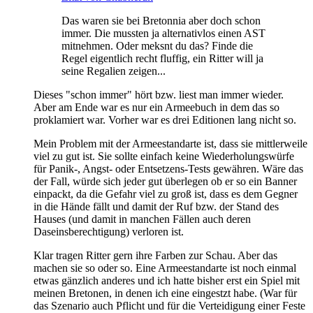
Das waren sie bei Bretonnia aber doch schon
immer. Die mussten ja alternativlos einen AST
mitnehmen. Oder meksnt du das? Finde die
Regel eigentlich recht fluffig, ein Ritter will ja
seine Regalien zeigen...
Dieses "schon immer" hört bzw. liest man immer wieder.
Aber am Ende war es nur ein Armeebuch in dem das so
proklamiert war. Vorher war es drei Editionen lang nicht so.
Mein Problem mit der Armeestandarte ist, dass sie mittlerweile
viel zu gut ist. Sie sollte einfach keine Wiederholungswürfe
für Panik-, Angst- oder Entsetzens-Tests gewähren. Wäre das
der Fall, würde sich jeder gut überlegen ob er so ein Banner
einpackt, da die Gefahr viel zu groß ist, dass es dem Gegner
in die Hände fällt und damit der Ruf bzw. der Stand des
Hauses (und damit in manchen Fällen auch deren
Daseinsberechtigung) verloren ist.
Klar tragen Ritter gern ihre Farben zur Schau. Aber das
machen sie so oder so. Eine Armeestandarte ist noch einmal
etwas gänzlich anderes und ich hatte bisher erst ein Spiel mit
meinen Bretonen, in denen ich eine eingestzt habe. (War für
das Szenario auch Pflicht und für die Verteidigung einer Feste