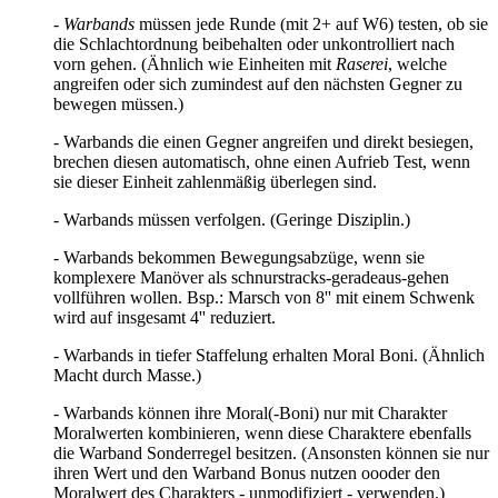
- Warbands
müssen jede Runde (mit 2+ auf W6) testen, ob sie
die Schlachtordnung beibehalten oder unkontrolliert nach
vorn gehen. (Ähnlich wie Einheiten mit
Raserei
, welche
angreifen oder sich zumindest auf den nächsten Gegner zu
bewegen müssen.)
- Warbands die einen Gegner angreifen und direkt besiegen,
brechen diesen automatisch, ohne einen Aufrieb Test, wenn
sie dieser Einheit zahlenmäßig überlegen sind.
- Warbands müssen verfolgen. (Geringe Disziplin.)
- Warbands bekommen Bewegungsabzüge, wenn sie
komplexere Manöver als schnurstracks-geradeaus-gehen
vollführen wollen. Bsp.: Marsch von 8'' mit einem Schwenk
wird auf insgesamt 4'' reduziert.
- Warbands in tiefer Staffelung erhalten Moral Boni. (Ähnlich
Macht durch Masse.)
- Warbands können ihre Moral(-Boni) nur mit Charakter
Moralwerten kombinieren, wenn diese Charaktere ebenfalls
die Warband Sonderregel besitzen. (Ansonsten können sie nur
ihren Wert und den Warband Bonus nutzen oooder den
Moralwert des Charakters - unmodifiziert - verwenden.)