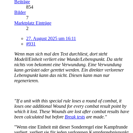
Beiträge
854
Bilder
7
Marktplatz Einträge
2
27. August 2025 um 16:11
#931
Wenn man sich mal den Text durchliest, dort steht
Modell/Einheit verliert eine Wunde/Lebenspunkt. Da steht
nichts von bekommt eine Verwundung. Eine Verwundung
kann gerüstet oder gerettet werden. Ein direkter verlorener
Lebenspunkt kann das nicht. Diesen kann man nur
regenerieren.
"If a unit with this special rule loses a round of combat, it
loses one additional Wound for every combat result point by
which it lost. These Wounds are lost after combat results have
been calculated but before
Break tests
are made."
"Wenn eine Einheit mit dieser Sonderregel eine Kampfrunde
verliert, verliert sie für jeden verlorenen Kampfergebnispunkt