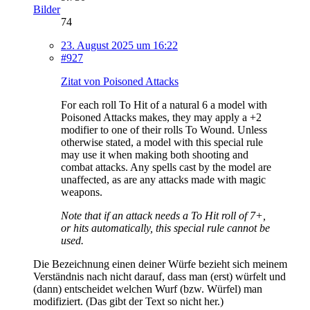
Bilder
74
23. August 2025 um 16:22
#927
Zitat von Poisoned Attacks
For each roll To Hit of a natural 6 a model with
Poisoned Attacks makes, they may apply a +2
modifier to one of their rolls To Wound. Unless
otherwise stated, a model with this special rule
may use it when making both shooting and
combat attacks. Any spells cast by the model are
unaffected, as are any attacks made with magic
weapons.
Note that if an attack needs a To Hit roll of 7+,
or hits automatically, this special rule cannot be
used.
Die Bezeichnung einen deiner Würfe bezieht sich meinem
Verständnis nach nicht darauf, dass man (erst) würfelt und
(dann) entscheidet welchen Wurf (bzw. Würfel) man
modifiziert. (Das gibt der Text so nicht her.)