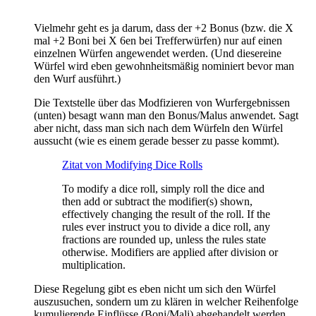
Vielmehr geht es ja darum, dass der +2 Bonus (bzw. die X
mal +2 Boni bei X 6en bei Trefferwürfen) nur auf einen
einzelnen Würfen angewendet werden. (Und diesereine
Würfel wird eben gewohnheitsmäßig nominiert bevor man
den Wurf ausführt.)
Die Textstelle über das Modfizieren von Wurfergebnissen
(unten) besagt wann man den Bonus/Malus anwendet. Sagt
aber nicht, dass man sich nach dem Würfeln den Würfel
aussucht (wie es einem gerade besser zu passe kommt).
Zitat von Modifying Dice Rolls
To modify a dice roll, simply roll the dice and
then add or subtract the modifier(s) shown,
effectively changing the result of the roll. If the
rules ever instruct you to divide a dice roll, any
fractions are rounded up, unless the rules state
otherwise. Modifiers are applied after division or
multiplication.
Diese Regelung gibt es eben nicht um sich den Würfel
auszusuchen, sondern um zu klären in welcher Reihenfolge
kumulierende Einflüsse (Boni/Mali) abgehandelt werden.