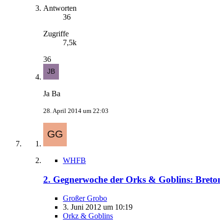
Antworten
36
Zugriffe
7,5k
36
Ja Ba
28. April 2014 um 22:03
WHFB
2. Gegnerwoche der Orks & Goblins: Breto
Großer Grobo
3. Juni 2012 um 10:19
Orkz & Goblins