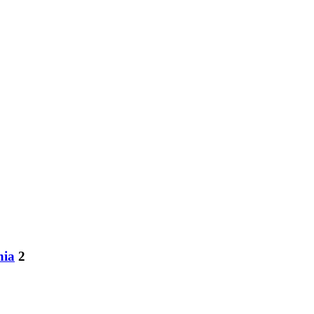
nia
2