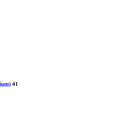
ium)
41