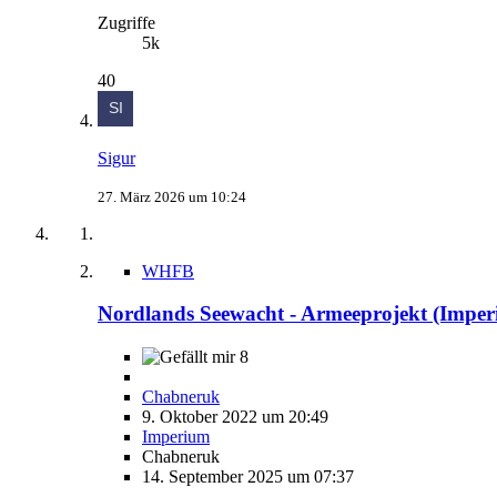
Zugriffe
5k
40
Sigur
27. März 2026 um 10:24
WHFB
Nordlands Seewacht - Armeeprojekt (Imper
8
Chabneruk
9. Oktober 2022 um 20:49
Imperium
Chabneruk
14. September 2025 um 07:37