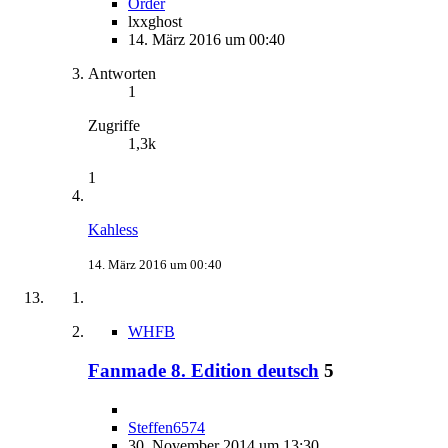
Order
lxxghost
14. März 2016 um 00:40
Antworten
1
Zugriffe
1,3k
1
Kahless
14. März 2016 um 00:40
WHFB
Fanmade 8. Edition deutsch
5
Steffen6574
30. November 2014 um 13:30