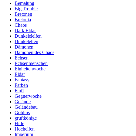
Bemalung
Big Trouble
Bretonen
Bretonia
Chaos
Dark Eldar
Dunkelelelfen
Dunkelelfen
Dämonen
Dämonen des Chaos
Echsen
Echsenmenschen
Einheitenwoche
Eldar
Fantasy
Farben
Fluff
Gegnerwoche
Gelände
Geländebau
Goblins
gruftkönige
Hilfe
Hochelfen
Imperium