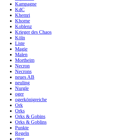
Kampagne
KdC
Khemri
Khorne
Koblenz
Krieger des Chaos
Köln
Liste
Magie
Malen
Mortheim
Necron
Necrons
neues AB
neuling
Nurgle
oger
ogerkönigreiche
Ork
Orks
Orks & Gobins
Orks & Goblins
Punkte
Regeln
ritter