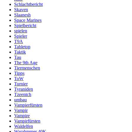
Schlachtbericht
Skaven
Slaanesh
Space Marines
Spielbericht
spielen
Spieler
T9A
Tabletop
Taktik
Tau
The 9th Age
Tiermenschen
Tipps
ToW
Turnier
Tyraniden
Tzeentch
umbau
Vampierfürsten
Vampir
Vampire
Vampirfürsten
Waldelfen
Warahmmer 40K