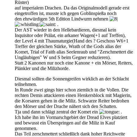
Rüster)
auf imperialem Drachen. Da das Originalmodell gerade erst
eingetroffen ist, musste ich gegen Goblinspießa noch
den ehrwürdigen 5th Edition Lindwurm nehmen
.
Der AST wieder in den Hellebardieren, diesmal kein
Inquisitor oder Prälat, ein arkaner Wagen(+1 auf Treffen),
der Level 4 mit Thaumaturgie(Hand des ? Geschoss W6+1
Treffer der gleichen Stärke, Wrath of the Gods alias der
Komet, Trial of Faith alias Seelenraub und "Zerschmettert die
Ungläubigen" W und S beim Gegner reduzieren).
Statt 2 Kanonen nur noch eine Kanone + ein Mörser, Reiters,
Plänkler und die Milizhorde.
Diesmal sollten die Sonnengreifen wirklich an der Schlacht
teilnehmen.
In Runde zwei gings hier schon ziemlich in die Vollen. Die
rechten Demis attackieren einen Henkersblock mit Magierin,
die Korsaren gehen in die Miliz. Schwarze Reiter bedrohen
den Mörser und der Drache nähert sich den Schatten.
Tja und dann schlägt zentral der Komet ein
.
Ich habe ihn im Vormarschgebiet der Dread Elves platziert
und bewusst ein Überspringen auf die Miliz in Kauf
genommen.
Das Teil zerschmettert schließlich dank hoher Reichweite