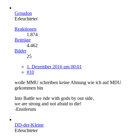
Groudon
Erleuchteter
Reaktionen
1.874
Beiträge
4.462
Bilder
25
1. Dezember 2016 um 00:01
#10
wolle MMU schreiben keine Ahnung wie ich auf MDU
gekommen bin
Into Battle we ride with gods by our side,
we are strong and not afraid to die!
-Ensiferum
DD-der-Kleine
Erleuchteter