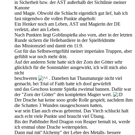
in Sicherheit bzw. der AST außerhalb der Sichtlinie meiner
Kanone
und Magie. Obwohl die Schlacht eigentlich gut lief, hab ich
fast nirgendwo die vollen Punkte abgeholt:
Ein Henker noch am Leben, AST und Magierin der DE
verletzt, aber am Leben.
Nach Punkten liegt Goblinspießa also vorn, aber in der letzten
Runde sichern die Hellebardiere in der Spielfeldmitte
das Missionsziel und damit ein 11:9.
Gut für das Selbstwertgefühl meiner imperialen Truppen, aber
gefühlt war noch mehr drin.
Auf der anderen Seite hatte sich der Zorn der Götter sehr
glücklich für die Sonnstahler ausgewirkt, ich will mich also
nicht
beschweren
. Daneben hat Thaumaturgie nicht viel
gemacht, bei Trial of Faith hatte ich doof gewürfelt
und das Geschoss konnte Spießa zweimal bannen. Dafür war
der "Zorn der Götter" den kompletten Magier wert.
Der Drache hat keine sooo große Rolle gespielt, nachdem ihm
die Schatten 3 Wunden rausgeschossen hatten,
war sein Elan auch etwas gebremst. Das Viech schluckt halt
auch echt viele Punkte und braucht viel Übung.
Bis der Pathfinder Red Dragon von Reaper bemalt ist, werde
ich erstmal ohne Drache weiterspielen.
Dann mal mit"Alchemy" der Lehre des Metalls- bessere