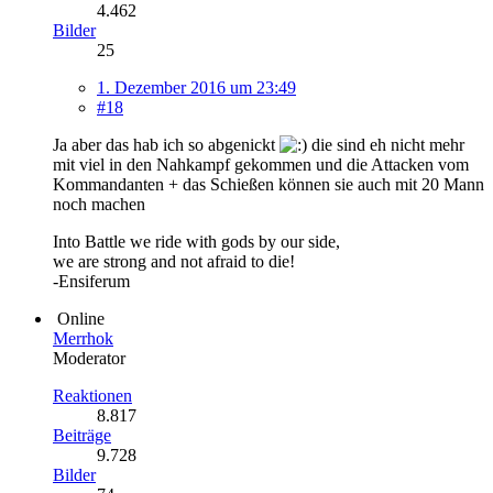
4.462
Bilder
25
1. Dezember 2016 um 23:49
#18
Ja aber das hab ich so abgenickt
die sind eh nicht mehr
mit viel in den Nahkampf gekommen und die Attacken vom
Kommandanten + das Schießen können sie auch mit 20 Mann
noch machen
Into Battle we ride with gods by our side,
we are strong and not afraid to die!
-Ensiferum
Online
Merrhok
Moderator
Reaktionen
8.817
Beiträge
9.728
Bilder