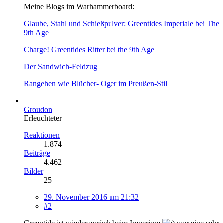
Meine Blogs im Warhammerboard:
Glaube, Stahl und Schießpulver: Greentides Imperiale bei The
9th Age
Charge! Greentides Ritter bei the 9th Age
Der Sandwich-Feldzug
Rangehen wie Blücher- Oger im Preußen-Stil
Groudon
Erleuchteter
Reaktionen
1.874
Beiträge
4.462
Bilder
25
29. November 2016 um 21:32
#2
Greentide ist wieder zurück beim Imperium
war eine sehr