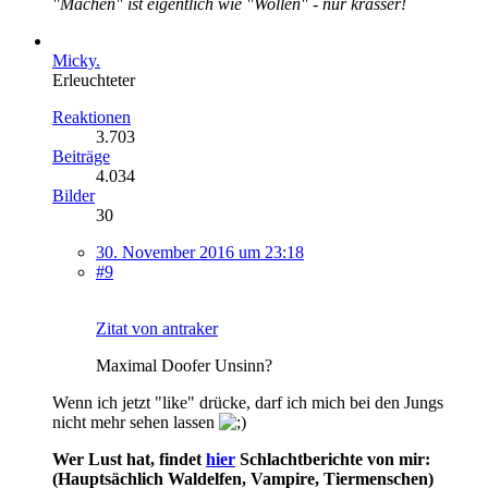
"Machen" ist eigentlich wie "Wollen" - nur krasser!
Micky.
Erleuchteter
Reaktionen
3.703
Beiträge
4.034
Bilder
30
30. November 2016 um 23:18
#9
Zitat von antraker
Maximal Doofer Unsinn?
Wenn ich jetzt "like" drücke, darf ich mich bei den Jungs
nicht mehr sehen lassen
Wer Lust hat, findet
hier
Schlachtberichte von mir:
(Hauptsächlich Waldelfen, Vampire, Tiermenschen)