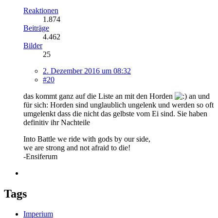
Reaktionen
1.874
Beiträge
4.462
Bilder
25
2. Dezember 2016 um 08:32
#20
das kommt ganz auf die Liste an mit den Horden
an und
für sich: Horden sind unglaublich ungelenk und werden so oft
umgelenkt dass die nicht das gelbste vom Ei sind. Sie haben
definitiv ihr Nachteile
Into Battle we ride with gods by our side,
we are strong and not afraid to die!
-Ensiferum
Tags
Imperium