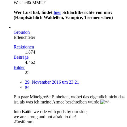
Was heißt MMU?
Wer Lust hat, findet
hier
Schlachtberichte von mir:
(Hauptsächlich Waldelfen, Vampire, Tiermenschen)
Groudon
Erleuchteter
Reaktionen
1.874
Beiträge
4.462
Bilder
25
29. November 2016 um 23:21
#4
Ein paar Mittelgroße Einheiten, wobei das eigentlich nicht das
ist, als was ich meine Armee beschreiben würde
Into Battle we ride with gods by our side,
we are strong and not afraid to die!
-Ensiferum