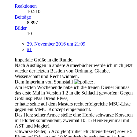
Reaktionen
10.510
Beiträge
8.897
Bilder
10
29. November 2016 um 21:09
#1
Imperiale Grüße in die Runde,
Nach Ausflügen in andere Armeebücher werde ich mich jetzt
wieder der letzten Bastion von Ordnung, Glaube,
Wissenschaft und Recht widmen.
Dem Imperium von Sonnstahl
.
Am letzten Wochenende habe ich die treuen Diener Sunnas
das erste Mal in Version 1.2 in die Schlacht geworfen: Gegen
Goblinspießas Dread Elves,
er hatte seine auf dem Masters recht erfolgreiche MSU-Liste
gegen ein MMU-Konzept eingetauscht.
Das Herz seiner Armee stellte eine Horde schwarze Korsaren
mit Flottenkommandant, zweimal 10-15 Henker(einmal mit
AST und Magier),
schwarze Reiter, 5 Acolyten(früher Fluchfeuerhexer) sowie 5
Ritter auf Echsen und 10 Kundschafterschatten mit x-bows