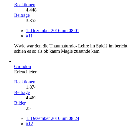
Reaktionen
4.448
Beiträge
3.352
1. Dezember 2016 um 08:01
#11
Wwie war den die Thaumaturgie- Lehre im Spiel? im bericht
schien es so als ob kaum Magie zusatnde kam.
Groudon
Erleuchteter
Reaktionen
1.874
Beiträge
4.462
Bilder
25
1. Dezember 2016 um 08:24
#12