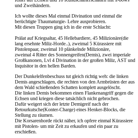
und Zweihändern.
Ich wollte dieses Mal einmal Divination und einmal die
berüchtigte Thaumaturgie- Lehre ausprobieren.
Mit diesen Truppen ging ich in die erste Schlacht:
Prälat auf Kriegsaltar, 45 Hellebardiere, 45 Milizionäre(die
lang ersehnte Miliz-Horde..), zweimal 5 Kürassiere mit
Pistolenpaar, zweimal 10 plänkelnde Milizionäre,
zweimal 4 Ritter des Sonnengreifen(Demis), zwei imperiale
Großkanonen, Lvl 4 Divination in der großen Miliz, AST und
Inquisitor in den hellen Barden.
Der Dunkelelfenbeschuss tut gleich richtig weh: die linken
Demis angeschlagen, die rechten von den Armbrüsten der aus
dem Wald schießenden Schatten komplett ausgelöscht.
Die linken Demis bekommen einen Flankenangriff gegen die
Echsen und kriegen diese tatsächlich nicht gebrochen.
Dafür weigert sich der letzte Demigreif nach der
Retourkutsche(Konter-Charge) eines Henker-Blocks, die
Stellung zu räumen.
Die Korsarenhorde rückt näher, ich opfere einmal Kürassiere
mit Pistolen- um mir Zeit zu erkaufen und ein paar zu
erschießen.