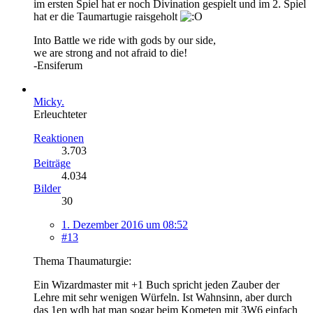
im ersten Spiel hat er noch Divination gespielt und im 2. Spiel
hat er die Taumartugie raisgeholt
Into Battle we ride with gods by our side,
we are strong and not afraid to die!
-Ensiferum
Micky.
Erleuchteter
Reaktionen
3.703
Beiträge
4.034
Bilder
30
1. Dezember 2016 um 08:52
#13
Thema Thaumaturgie:
Ein Wizardmaster mit +1 Buch spricht jeden Zauber der
Lehre mit sehr wenigen Würfeln. Ist Wahnsinn, aber durch
das 1en wdh hat man sogar beim Kometen mit 3W6 einfach