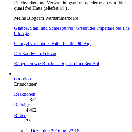
Reichweiten und Verwundungswürfe wiederholen wird hier
quasi frei Haus geliefert
.
Meine Blogs im Warhammerboard:
Glaube, Stahl und Schießpulver: Greentides Imperiale bei The
9th Age
Charge! Greentides Ritter bei the 9th Age
Der Sandwich-Feldzug
Rangehen wie Blücher- Oger im Preußen-Stil
Groudon
Erleuchteter
Reaktionen
1.874
Beiträge
4.462
Bilder
25
1. Dezember 2016 um 22:16