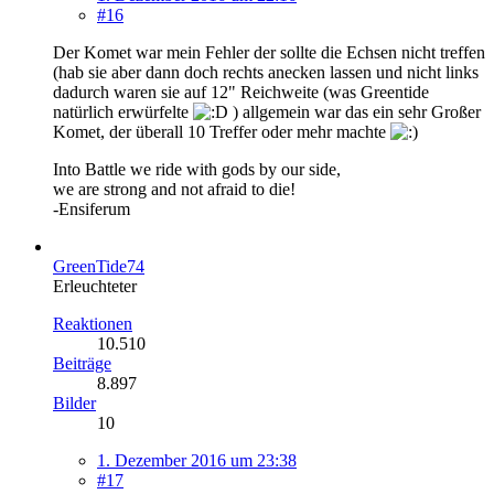
#16
Der Komet war mein Fehler der sollte die Echsen nicht treffen
(hab sie aber dann doch rechts anecken lassen und nicht links
dadurch waren sie auf 12" Reichweite (was Greentide
natürlich erwürfelte
) allgemein war das ein sehr Großer
Komet, der überall 10 Treffer oder mehr machte
Into Battle we ride with gods by our side,
we are strong and not afraid to die!
-Ensiferum
GreenTide74
Erleuchteter
Reaktionen
10.510
Beiträge
8.897
Bilder
10
1. Dezember 2016 um 23:38
#17