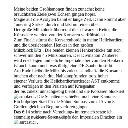
Meine beiden Großkanonen finden zunächst keine
brauchbaren Ziele(zwei Echsen gingen hops),
Magie auf die Acolyten bannt er lange Zeit. Dann kommt aber
"unerring Strike" durch und läßt nur einen über.
Der große Milizblock überrennt die schwarzen Reiter, die
Kürassiere werden von der Korsaren verfrühstückt.
Zum Finale stürmt die Korsarenhorde in meine Hellebardiere
und die überlebenden Henker in den großen
Milizblock
. Die beiden kleinen Henkerblöcke tun sich
schwer mit den 45 Milizionären. Der Divination-Zauberer
wird erschlagen und etliche Imperiale-aber von den Henkern
ist auch kaum noch was übrig, eine DE-Zauberin stirbt.
Am Ende bleibt die Miliz bis zuletzt standhaft- die Korsaren
brechen aber nach drei Nahkampfrunden trotz hoher
eigener Verluste die Hellebardierhorde(der AST entkommt)
und verfolgen in den Prälaten auf Kriegsaltar,
der bis zuletzt unnachgiebig bleibt und die Korsaren blockiert
. Die Schatten erschießen noch eine Kanone.
Ein holpriger Start für die Söhne Sunnas, zumal 5 von 8
Greifen gleich zu Beginn verloren gingen.
Das 6:14 schrie nach Vergeltung- im rematch setzte ich
erstmalig
nukleare Sprengköpfe
den Imperialen Drachen ein
.