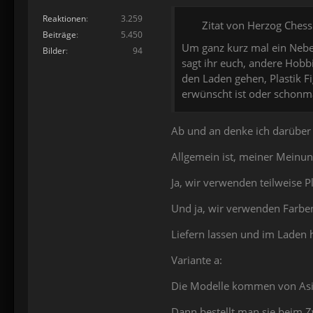
Reaktionen
3.259
Zitat von Herzog Ches
Beiträge
5.450
Um ganz kurz mal ein Nebe
Bilder
94
sagt ihr euch, andere Hobbi
den Laden gehen, Plastik F
erwünscht ist oder schonm
Ab und an denke ich darüber
Allgemein ist, meiner Meinun
Ja, wir verwenden teilweise 
Und ja, wir verwenden Farbe
Liefern lassen und im Laden
Variante a:
Die Modelle kommen von Asie
Dann bestellt man sie beim Z