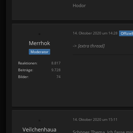
Hodor
14. Oktober 2020 um 14:28
Offizie
Merrhok
->
[extra thread]
Moderator
Reaktionen
8.817
Beiträge
9.728
Bilder
74
14. Oktober 2020 um 15:11
Veilchenhaua
Schönes Thema. Ich fasse mich 