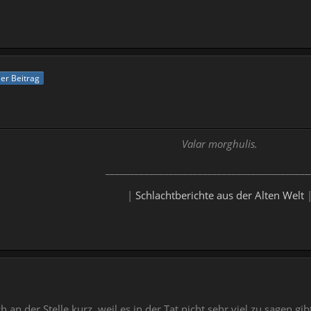
ller Beitrag
Valar morghulis.
__________________________________________
|
Schlachtberichte aus der Alten Welt
an der Stelle kurz, weil es in der Tat nicht sehr viel zu sagen gib