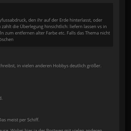
ssabdruck, den ihr auf der Erde hinterlasst, oder
ählt die Überlegung hinsichtlich: liefern lassen vs in
n zum entfernen alter Farbe etc. Falls das Thema nicht
löschen
reibst, in vielen anderen Hobbys deutlich größer.
d.
s meist per Schiff.
use. Wobei hier ja der Postweg mit vielen anderen