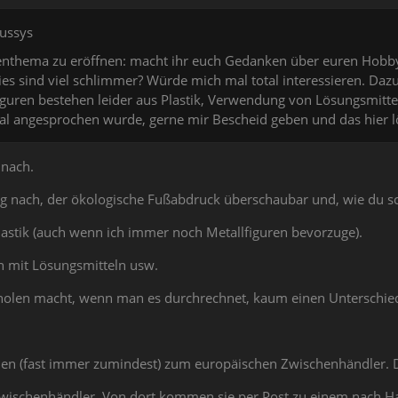
sussys
nthema zu eröffnen: macht ihr euch Gedanken über euren Hobbyfu
es sind viel schlimmer? Würde mich mal total interessieren. Dazu z
iguren bestehen leider aus Plastik, Verwendung von Lösungsmittel
al angesprochen wurde, gerne mir Bescheid geben und das hier 
 nach.
g nach, der ökologische Fußabdruck überschaubar und, wie du sch
Plastik (auch wenn ich immer noch Metallfiguren bevorzuge).
n mit Lösungsmitteln usw.
 holen macht, wenn man es durchrechnet, kaum einen Unterschie
n (fast immer zumindest) zum europäischen Zwischenhändler. Da
wischenhändler. Von dort kommen sie per Post zu einem nach Ha